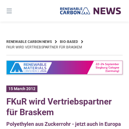
Skip
to
content
RENEWABLE CARBON NEWS
BIO-BASED
FKUR WIRD VERTRIEBSPARTNER FÜR BRASKEM
15 March 2012
FKuR wird Vertriebspartner
für Braskem
Polyethylen aus Zuckerrohr - jetzt auch in Europa