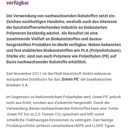
verfügbar
Die Verwendung von nachwachsenden Rohstoffen setzt ein
Zeichen nachhaltigen Handelns, weshalb auch das Interesse
der kunststoffverarbeitenden Industrie an biobasierten
Polymeren beständig wächst. Als Resultat ist eine
zunehmende Vielfalt an Biokunststoffen und daraus
hergestellten Produkten im Markt verfügbar. Neben bekannten
und fest etablierten Biokunststoffen wie PLA (Polymilchsäure),
Stärke etc. sind nun auch Polymere wie Polyethylen (PE) auf
Basis nachwachsender Rohstoffe erhältlich.
Seit November 2011 ist die FKuR Kunststoff GmbH exklusiver
europäischer Distributor für das ‚
Green PE
‘ der brasilianischen
Braskem S.A..
Im Gegensatz zu herkömmlichem Polyethylen wird ‚Green PE’ jedoch
nicht aus Erdöl, sondern aus Zuckerrohr hergestellt. Durch die
Verwendung dieses nachwachsenden Rohstoffes kann eine Tonne
‚Green PE’ bis zu 2,5 Tonnen CO
speichern und hilft somit
2
schädliche Treibhausgas-Emissionen zu verringern. Das heutige
Produktportfolio umfasst verschiedene HDPE und LLDPE Typen.