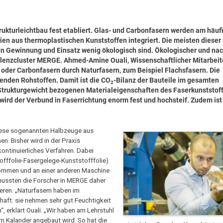
ukturleichtbau fest etabliert. Glas- und Carbonfasern werden am häuf
ien aus thermoplastischen Kunststoffen integriert. Die meisten dieser
en Gewinnung und Einsatz wenig ökologisch sind. Ökologischer und nach
lenzcluster MERGE. Ahmed-Amine Ouali, Wissenschaftlicher Mitarbeite
as- oder Carbonfasern durch Naturfasern, zum Beispiel Flachsfasern. Die
enden Rohstoffen. Damit ist die CO
-Bilanz der Bauteile im gesamten
2
 Strukturgewicht bezogenen Materialeigenschaften des Faserkunststof
wird der Verbund in Faserrichtung enorm fest und hochsteif. Zudem ist 
 diese sogenannten Halbzeuge aus
n. Bisher wird in der Praxis
ontinuierliches Verfahren. Dabei
offfolie-Fasergelege-Kunststofffolie)
nommen und an einer anderen Maschine
n mussten die Forscher in MERGE daher
eren. „Naturfasern haben im
aft: sie nehmen sehr gut Feuchtigkeit
 erklärt Ouali. „Wir haben am Lehrstuhl
em Kalander angebaut wird. So hat die