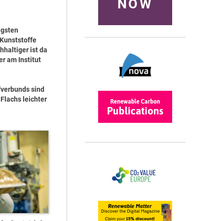
NOW
igsten
 Kunststoffe
haltiger ist da
r am Institut
fverbunds sind
Flachs leichter