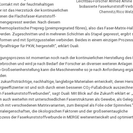
Leichtbau-Forscher Ahmed Amine O
ontakt mit der feuchtehaltigen
biobasierte Faserkunststoff-Verb
ist das Herzstück der kontinuierlichen
Chemnitz/Rico Welz
denen die Flachsfaser-Kunststoff-
mmengepresst werden. Nach diesem
rmoplastische Prepreg (preimpregnated fibres), also das Faser-Matrix-Halb
werden. Zugeschnitten und in mehreren Schichten als Stapel gepresst, ergibt s
formen und mit Spritzgussteilen verbinden. Beides in einem einzigen Prozess
allträger für PKW, hergestellt“, erklärt Ouali.
tigungsprozess ist momentan noch nach der kontinuierlichen Herstellung des
rbrochen und wird je nach Bedarf der Forscher an diversen weiteren Anlagen 
ie Großserienherstellung kann die Maschinenreihe so je nach Anforderung erg
den.
 zukunftsträchtige, nachhaltige, langlebige Materialien entwickelt, deren Hers
gieeffizienter ist und sich durch einen besseren CO
-Fußabdruck auszeichnet,
2
 Faserkunststoffverbunden“, sagt Ouali. Mit Blick auf die Zukunft erklärt er: 
n auch weiterhin mit unterschiedlichen Faserstrukturen als Gewebe, als Geleg
ch mit verschiedenen Matrixvarianten, zum Beispiel als Folie oder Spinnvlies.
rialeigenschaften, die ökologischen Faktoren und der großserientaugliche
ozess der Faserkunststoffverbunde in MERGE weiterentwickelt und optimiert