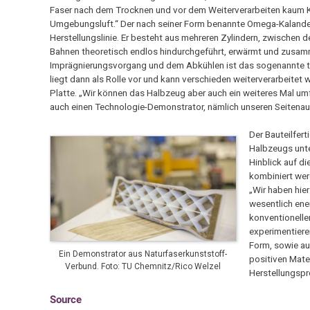
Faser nach dem Trocknen und vor dem Weiterverarbeiten kaum K
Umgebungsluft.“ Der nach seiner Form benannte Omega-Kalander 
Herstellungslinie. Er besteht aus mehreren Zylindern, zwischen 
Bahnen theoretisch endlos hindurchgeführt, erwärmt und zusa
Imprägnierungsvorgang und dem Abkühlen ist das sogenannte the
liegt dann als Rolle vor und kann verschieden weiterverarbeitet 
Platte. „Wir können das Halbzeug aber auch ein weiteres Mal um
auch einen Technologie-Demonstrator, nämlich unseren Seitenaufpr
Der Bauteilfer
Halbzeugs unte
Hinblick auf d
kombiniert wer
„Wir haben hier
wesentlich ener
konventionellen
experimentiere
Form, sowie au
Ein Demonstrator aus Naturfaserkunststoff-
positiven Mate
Verbund. Foto: TU Chemnitz/Rico Welzel
Herstellungspr
Source