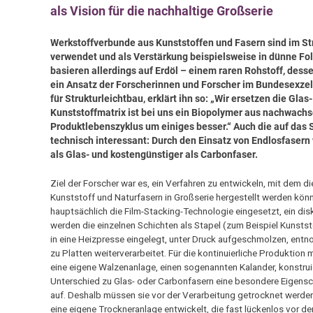
als Vision für die nachhaltige Großserie
Werkstoffverbunde aus Kunststoffen und Fasern sind im Str
verwendet und als Verstärkung beispielsweise in dünne Fol
basieren allerdings auf Erdöl – einem raren Rohstoff, dess
ein Ansatz der Forscherinnen und Forscher im Bundesexzel
für Strukturleichtbau, erklärt ihn so: „Wir ersetzen die Gl
Kunststoffmatrix ist bei uns ein Biopolymer aus nachwachs
Produktlebenszyklus um einiges besser.“ Auch die auf das
technisch interessant: Durch den Einsatz von Endlosfasern 
als Glas- und kostengünstiger als Carbonfaser.
Ziel der Forscher war es, ein Verfahren zu entwickeln, mit dem
Kunststoff und Naturfasern in Großserie hergestellt werden könne
hauptsächlich die Film-Stacking-Technologie eingesetzt, ein disk
werden die einzelnen Schichten als Stapel (zum Beispiel Kunstst
in eine Heizpresse eingelegt, unter Druck aufgeschmolzen, ent
zu Platten weiterverarbeitet. Für die kontinuierliche Produktio
eine eigene Walzenanlage, einen sogenannten Kalander, konstrui
Unterschied zu Glas- oder Carbonfasern eine besondere Eigensch
auf. Deshalb müssen sie vor der Verarbeitung getrocknet werden“,
eine eigene Trockneranlage entwickelt, die fast lückenlos vor d