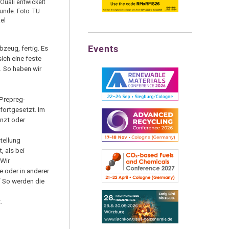
uali entwickelt
unde. Foto: TU
el
Events
zeug, fertig. Es
ich eine feste
. So haben wir
 Prepreg-
fortgesetzt. Im
änzt oder
tellung
 als bei
„Wir
e oder in anderer
“ So werden die
.