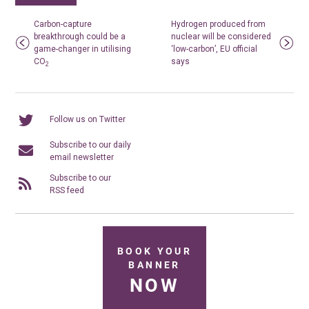
Carbon-capture
Hydrogen produced from
breakthrough could be a
nuclear will be considered
game-changer in utilising
‘low-carbon’, EU official
CO
says
2
Follow us on Twitter
Subscribe to our daily
email newsletter
Subscribe to our
RSS feed
BOOK YOUR
BANNER
NOW