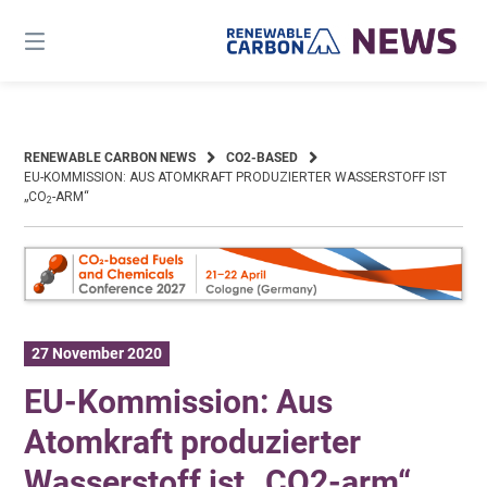
Skip
to
content
RENEWABLE CARBON NEWS
CO2-BASED
EU-KOMMISSION: AUS ATOMKRAFT PRODUZIERTER WASSERSTOFF IST
„CO
-ARM“
2
27 November 2020
EU-Kommission: Aus
Atomkraft produzierter
Wasserstoff ist „CO2-arm“