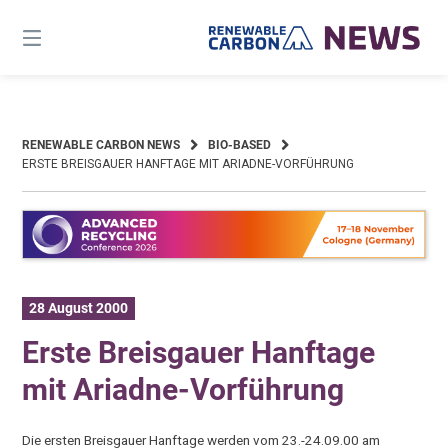
Skip
to
content
RENEWABLE CARBON NEWS
BIO-BASED
ERSTE BREISGAUER HANFTAGE MIT ARIADNE-VORFÜHRUNG
28 August 2000
Erste Breisgauer Hanftage
mit Ariadne-Vorführung
Die ersten Breisgauer Hanftage werden vom 23.-24.09.00 am