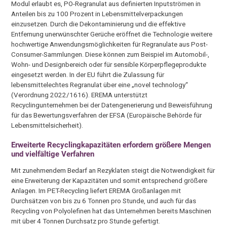
Modul erlaubt es, PO-Regranulat aus definierten Inputströmen in
Anteilen bis zu 100 Prozent in Lebensmittelverpackungen
einzusetzen. Durch die Dekontaminierung und die effektive
Entfernung unerwünschter Gerüche eröffnet die Technologie weitere
hochwertige Anwendungsmöglichkeiten für Regranulate aus Post-
Consumer-Sammlungen. Diese können zum Beispiel im Automobil-,
Wohn- und Designbereich oder für sensible Körperpflegeprodukte
eingesetzt werden. In der EU führt die Zulassung für
lebensmittelechtes Regranulat über eine „novel technology“
(Verordnung 2022/1616). EREMA unterstützt
Recyclingunternehmen bei der Datengenerierung und Beweisführung
für das Bewertungsverfahren der EFSA (Europäische Behörde für
Lebensmittelsicherheit).
Erweiterte Recyclingkapazitäten erfordern größere Mengen
und vielfältige Verfahren
Mit zunehmendem Bedarf an Rezyklaten steigt die Notwendigkeit für
eine Erweiterung der Kapazitäten und somit entsprechend größere
Anlagen. Im PET-Recycling liefert EREMA Großanlagen mit
Durchsätzen von bis zu 6 Tonnen pro Stunde, und auch für das
Recycling von Polyolefinen hat das Unternehmen bereits Maschinen
mit über 4 Tonnen Durchsatz pro Stunde gefertigt.