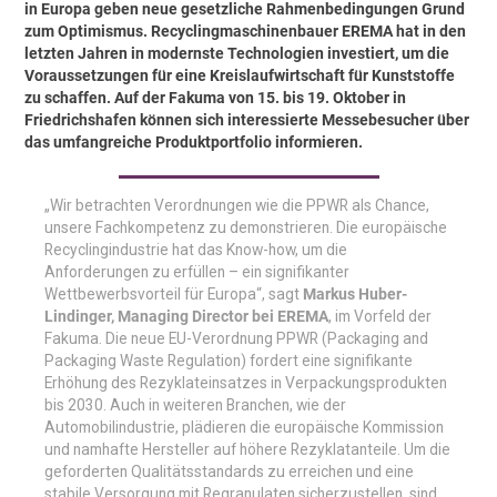
in Europa geben neue gesetzliche Rahmenbedingungen Grund
zum Optimismus. Recyclingmaschinenbauer EREMA hat in den
letzten Jahren in modernste Technologien investiert, um die
Voraussetzungen für eine Kreislaufwirtschaft für Kunststoffe
zu schaffen. Auf der Fakuma von 15. bis 19. Oktober in
Friedrichshafen können sich interessierte Messebesucher über
das umfangreiche Produktportfolio informieren.
„Wir betrachten Verordnungen wie die PPWR als Chance,
unsere Fachkompetenz zu demonstrieren. Die europäische
Recyclingindustrie hat das Know-how, um die
Anforderungen zu erfüllen – ein signifikanter
Wettbewerbsvorteil für Europa“, sagt
Markus Huber-
Lindinger, Managing Director bei EREMA
, im Vorfeld der
Fakuma. Die neue EU-Verordnung PPWR (Packaging and
Packaging Waste Regulation) fordert eine signifikante
Erhöhung des Rezyklateinsatzes in Verpackungsprodukten
bis 2030. Auch in weiteren Branchen, wie der
Automobilindustrie, plädieren die europäische Kommission
und namhafte Hersteller auf höhere Rezyklatanteile. Um die
geforderten Qualitätsstandards zu erreichen und eine
stabile Versorgung mit Regranulaten sicherzustellen, sind