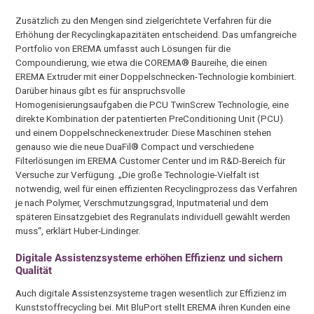
Zusätzlich zu den Mengen sind zielgerichtete Verfahren für die
Erhöhung der Recyclingkapazitäten entscheidend. Das umfangreiche
Portfolio von EREMA umfasst auch Lösungen für die
Compoundierung, wie etwa die COREMA® Baureihe, die einen
EREMA Extruder mit einer Doppelschnecken-Technologie kombiniert.
Darüber hinaus gibt es für anspruchsvolle
Homogenisierungsaufgaben die PCU TwinScrew Technologie, eine
direkte Kombination der patentierten PreConditioning Unit (PCU)
und einem Doppelschneckenextruder. Diese Maschinen stehen
genauso wie die neue DuaFil® Compact und verschiedene
Filterlösungen im EREMA Customer Center und im R&D-Bereich für
Versuche zur Verfügung. „Die große Technologie-Vielfalt ist
notwendig, weil für einen effizienten Recyclingprozess das Verfahren
je nach Polymer, Verschmutzungsgrad, Inputmaterial und dem
späteren Einsatzgebiet des Regranulats individuell gewählt werden
muss“, erklärt Huber-Lindinger.
Digitale Assistenzsysteme erhöhen Effizienz und sichern
Qualität
Auch digitale Assistenzsysteme tragen wesentlich zur Effizienz im
Kunststoffrecycling bei. Mit BluPort stellt EREMA ihren Kunden eine