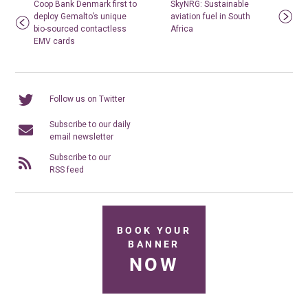
Coop Bank Denmark first to
SkyNRG: Sustainable
deploy Gemalto’s unique
aviation fuel in South
bio-sourced contactless
Africa
EMV cards
Follow us on Twitter
Subscribe to our daily
email newsletter
Subscribe to our
RSS feed
BOOK YOUR
BANNER
NOW