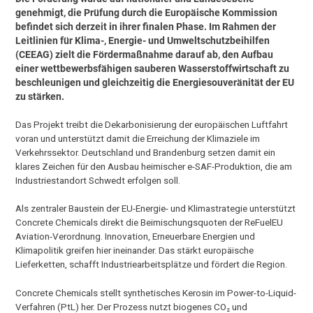
genehmigt, die Prüfung durch die Europäische Kommission
befindet sich derzeit in ihrer finalen Phase. Im Rahmen der
Leitlinien für Klima-, Energie- und Umweltschutzbeihilfen
(CEEAG) zielt die Fördermaßnahme darauf ab, den Aufbau
einer wettbewerbsfähigen sauberen Wasserstoffwirtschaft zu
beschleunigen und gleichzeitig die Energiesouveränität der EU
zu stärken.
Das Projekt treibt die Dekarbonisierung der europäischen Luftfahrt
voran und unterstützt damit die Erreichung der Klimaziele im
Verkehrssektor. Deutschland und Brandenburg setzen damit ein
klares Zeichen für den Ausbau heimischer e-SAF-Produktion, die am
Industriestandort Schwedt erfolgen soll.
Als zentraler Baustein der EU-Energie- und Klimastrategie unterstützt
Concrete Chemicals direkt die Beimischungsquoten der ReFuelEU
Aviation-Verordnung. Innovation, Erneuerbare Energien und
Klimapolitik greifen hier ineinander. Das stärkt europäische
Lieferketten, schafft Industriearbeitsplätze und fördert die Region.
Concrete Chemicals stellt synthetisches Kerosin im Power-to-Liquid-
Verfahren (PtL) her. Der Prozess nutzt biogenes CO₂ und