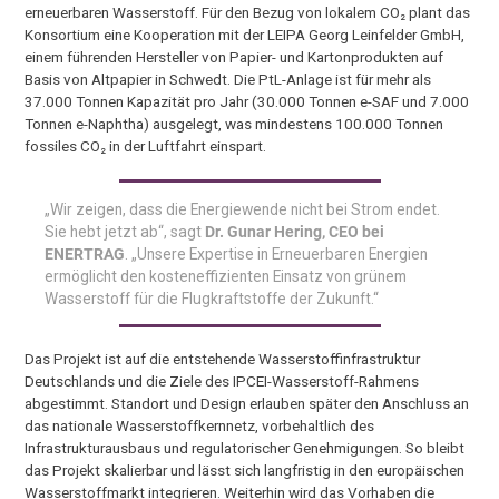
erneuerbaren Wasserstoff. Für den Bezug von lokalem CO₂ plant das
Konsortium eine Kooperation mit der LEIPA Georg Leinfelder GmbH,
einem führenden Hersteller von Papier- und Kartonprodukten auf
Basis von Altpapier in Schwedt. Die PtL-Anlage ist für mehr als
37.000 Tonnen Kapazität pro Jahr (30.000 Tonnen e-SAF und 7.000
Tonnen e-Naphtha) ausgelegt, was mindestens 100.000 Tonnen
fossiles CO₂ in der Luftfahrt einspart.
„Wir zeigen, dass die Energiewende nicht bei Strom endet.
Sie hebt jetzt ab“, sagt
Dr. Gunar Hering, CEO bei
ENERTRAG
. „Unsere Expertise in Erneuerbaren Energien
ermöglicht den kosteneffizienten Einsatz von grünem
Wasserstoff für die Flugkraftstoffe der Zukunft.“
Das Projekt ist auf die entstehende Wasserstoffinfrastruktur
Deutschlands und die Ziele des IPCEI-Wasserstoff-Rahmens
abgestimmt. Standort und Design erlauben später den Anschluss an
das nationale Wasserstoffkernnetz, vorbehaltlich des
Infrastrukturausbaus und regulatorischer Genehmigungen. So bleibt
das Projekt skalierbar und lässt sich langfristig in den europäischen
Wasserstoffmarkt integrieren. Weiterhin wird das Vorhaben die