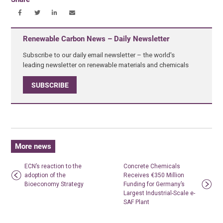
Renewable Carbon News – Daily Newsletter
Subscribe to our daily email newsletter – the world's
leading newsletter on renewable materials and chemicals
SUBSCRIBE
More news
ECN’s reaction to the
Concrete Chemicals
adoption of the
Receives €350 Million
Bioeconomy Strategy
Funding for Germany’s
Largest Industrial-Scale e-
SAF Plant