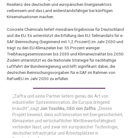
Resilienz des deutschen und europäischen Energiesektors
verbessern und das Land widerstandsfähiger bei künftigen
Krisensituationen machen.
Concrete Chemicals liefert messbare Ergebnisse für Deutschland
und die EU. Es unterstützt die Erfüllung des EU-Teilmandats für e-
SAF-Beimischung (beginnend mit 1,2 Prozent) im Jahr 2030 und
trägt zu den EU-Klimazielen bei: 55 Prozent weniger
Treibhausgasemissionen bis 2030 und Klimaneutralität bis 2050.
Zudem unterstützt es die Nationale Strategie für nachhaltige
Luftfahrt der Bundesregierung und hilft signifikant dabei, die
deutschen Beimischungsvorgaben für e-SAF im Rahmen von
ReFuelEU im Jahr 2030 zu erfüllen.
„Zaffra und seine Partner liefern genau die Art von
industrieller Spitzeninnovation, die Europa dringend
braucht“, sagt
Jan Toschka, CEO von Zaffra
. „Dieses
Projekt beweist, dass sich Innovation mit Energiesicherheit,
Klimazielen und wirtschaftlicher Wettbewerbsfähigkeit
verbinden lässt, und zwar mit europäischer Technologie,
deutscher Infrastruktur und Arbeitsplätzen in