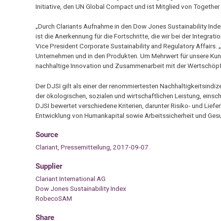
Initiative, den UN Global Compact und ist Mitglied von Together f
„Durch Clariants Aufnahme in den Dow Jones Sustainability Index
ist die Anerkennung für die Fortschritte, die wir bei der Integr
Vice President Corporate Sustainability and Regulatory Affairs. 
Unternehmen und in den Produkten. Um Mehrwert für unsere Kunde
nachhaltige Innovation und Zusammenarbeit mit der Wertschöp
Der DJSI gilt als einer der renommiertesten Nachhaltigkeitsindiz
der ökologischen, sozialen und wirtschaftlichen Leistung, einsch
DJSI bewertet verschiedene Kriterien, darunter Risiko- und Lie
Entwicklung von Humankapital sowie Arbeitssicherheit und Ges
Source
Clariant, Pressemitteilung, 2017-09-07.
Supplier
Clariant International AG
Dow Jones Sustainability Index
RobecoSAM
Share