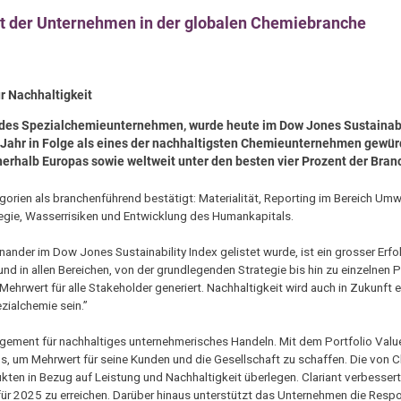
t der Unternehmen in der globalen Chemiebranche
 Nachhaltigkeit
endes Spezialchemieunternehmen, wurde heute im Dow Jones Sustainabi
en Jahr in Folge als eines der nachhaltigsten Chemieunternehmen gewür
nerhalb Europas sowie weltweit unter den besten vier Prozent der Bran
orien als branchenführend bestätigt: Materialität, Reporting im Bereich Um
tegie, Wasserrisiken und Entwicklung des Humankapitals.
nander im Dow Jones Sustainability Index gelistet wurde, ist ein grosser Erfol
d in allen Bereichen, von der grundlegenden Strategie bis hin zu einzelnen
hrwert für alle Stakeholder generiert. Nachhaltigkeit wird auch in Zukunft e
zialchemie sein.”
gagement für nachhaltiges unternehmerisches Handeln. Mit dem Portfolio Val
os, um Mehrwert für seine Kunden und die Gesellschaft zu schaffen. Die von Cl
en in Bezug auf Leistung und Nachhaltigkeit überlegen. Clariant verbessert 
 für 2025 zu erreichen. Darüber hinaus unterstützt das Unternehmen die Resp