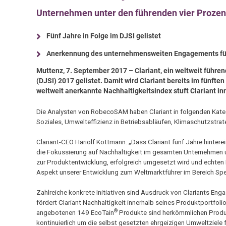
Unternehmen unter den führenden vier Prozen
Fünf Jahre in Folge im DJSI gelistet
Anerkennung des unternehmensweiten Engagements für
Muttenz, 7. September 2017 – Clariant, ein weltweit führ
(DJSI) 2017 gelistet. Damit wird Clariant bereits im fünft
weltweit anerkannte Nachhaltigkeitsindex stuft Clariant in
Die Analysten von RobecoSAM haben Clariant in folgenden Kateg
Soziales, Umwelteffizienz in Betriebsabläufen, Klimaschutzstra
Clariant-CEO Hariolf Kottmann: „Dass Clariant fünf Jahre hinterei
die Fokussierung auf Nachhaltigkeit im gesamten Unternehmen un
zur Produktentwicklung, erfolgreich umgesetzt wird und echten Me
Aspekt unserer Entwicklung zum Weltmarktführer im Bereich Spe
Zahlreiche konkrete Initiativen sind Ausdruck von Clariants En
fördert Clariant Nachhaltigkeit innerhalb seines Produktportfoli
®
angebotenen 149 EcoTain
Produkte sind herkömmlichen Produkt
kontinuierlich um die selbst gesetzten ehrgeizigen Umweltziele