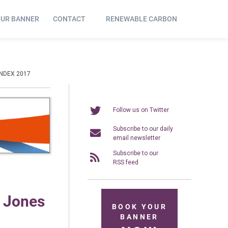
OUR BANNER
CONTACT
RENEWABLE CARBON
NDEX 2017
Follow us on Twitter
Subscribe to our daily
email newsletter
Subscribe to our
RSS feed
w Jones
BOOK YOUR
BANNER