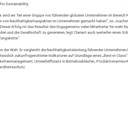
or Sustainability.
 sind wir Teil einer Gruppe von führenden globalen Unternehmen im Bereich N
ation von Nachhaltigkeitsaspekten im Unternehmen gemacht haben”, so Joachim 
„Dieser Erfolg ist das Resultat des Engagements vieler Mitarbeiter für mehr N
n und die Gesellschaft zu generieren, legt Clariant auch weiterhin einen Sc
fungskette.”
es der Welt. Er vergleicht die Nachhaltigkeitsleistung führender Unternehmen
liesslich zukunftsgerichteter Indikatoren auf Grundlage eines „Best-in-Class
ferkettenmanagement, Umwelteffizienz in Betriebsabläufen, Produktverantwor
undheitsschutz.