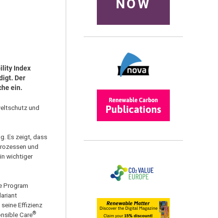
NOW
lity Index
digt. Der
che ein.
weltschutz und
g. Es zeigt, dass
 Prozessen und
in wichtiger
ue Program
ariant
seine Effizienz
®
onsible Care