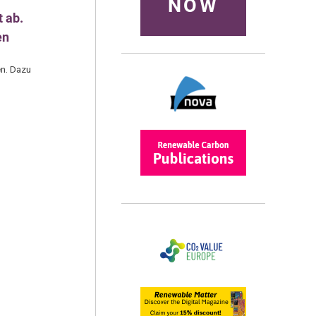
NOW
t ab.
en
en. Dazu