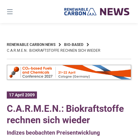
Skip
to
content
RENEWABLE CARBON NEWS
BIO-BASED
C.A.R.M.E.N.: BIOKRAFTSTOFFE RECHNEN SICH WIEDER
17 April 2009
C.A.R.M.E.N.: Biokraftstoffe
rechnen sich wieder
Indizes beobachten Preisentwicklung