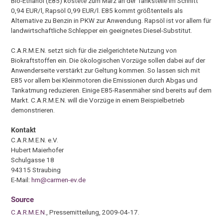
Bio-Ethanol (E85) kostete zum März an der Tankstelle im Schnitt
0,94 EUR/l, Rapsöl 0,99 EUR/l. E85 kommt größtenteils als
Alternative zu Benzin in PKW zur Anwendung. Rapsöl ist vor allem für
landwirtschaftliche Schlepper ein geeignetes Diesel-Substitut.
C.A.R.M.E.N. setzt sich für die zielgerichtete Nutzung von
Biokraftstoffen ein. Die ökologischen Vorzüge sollen dabei auf der
Anwenderseite verstärkt zur Geltung kommen. So lassen sich mit
E85 vor allem bei Kleinmotoren die Emissionen durch Abgas und
Tankatmung reduzieren. Einige E85-Rasenmäher sind bereits auf dem
Markt. C.A.R.M.E.N. will die Vorzüge in einem Beispielbetrieb
demonstrieren.
Kontakt
C.A.R.M.E.N. e.V.
Hubert Maierhofer
Schulgasse 18
94315 Straubing
E-Mail:
hm@carmen-ev.de
Source
C.A.R.M.E.N.
, Pressemitteilung, 2009-04-17.