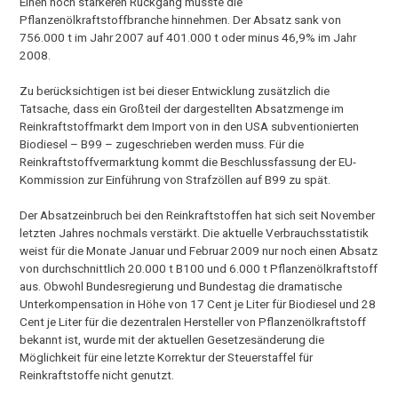
Einen noch stärkeren Rückgang musste die
Pflanzenölkraftstoffbranche hinnehmen. Der Absatz sank von
756.000 t im Jahr 2007 auf 401.000 t oder minus 46,9% im Jahr
2008.
Zu berücksichtigen ist bei dieser Entwicklung zusätzlich die
Tatsache, dass ein Großteil der dargestellten Absatzmenge im
Reinkraftstoffmarkt dem Import von in den USA subventionierten
Biodiesel – B99 – zugeschrieben werden muss. Für die
Reinkraftstoffvermarktung kommt die Beschlussfassung der EU-
Kommission zur Einführung von Strafzöllen auf B99 zu spät.
Der Absatzeinbruch bei den Reinkraftstoffen hat sich seit November
letzten Jahres nochmals verstärkt. Die aktuelle Verbrauchsstatistik
weist für die Monate Januar und Februar 2009 nur noch einen Absatz
von durchschnittlich 20.000 t B100 und 6.000 t Pflanzenölkraftstoff
aus. Obwohl Bundesregierung und Bundestag die dramatische
Unterkompensation in Höhe von 17 Cent je Liter für Biodiesel und 28
Cent je Liter für die dezentralen Hersteller von Pflanzenölkraftstoff
bekannt ist, wurde mit der aktuellen Gesetzesänderung die
Möglichkeit für eine letzte Korrektur der Steuerstaffel für
Reinkraftstoffe nicht genutzt.