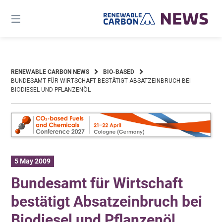
Skip
to
content
RENEWABLE CARBON NEWS
BIO-BASED
BUNDESAMT FÜR WIRTSCHAFT BESTÄTIGT ABSATZEINBRUCH BEI
BIODIESEL UND PFLANZENÖL
5 May 2009
Bundesamt für Wirtschaft
bestätigt Absatzeinbruch bei
Biodiesel und Pflanzenöl