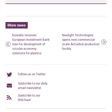
More news
Borealis receives
Newlight Technologies
European Investment Bank
opens new commercial-
loan for development of
scale AirCarbon production
circular economy
facility
solutions for plastics
Follow us on Twitter
Subscribe to our daily
email newsletter
Subscribe to our
RSS feed