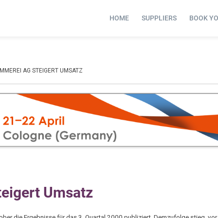
HOME
SUPPLIERS
BOOK Y
MMEREI AG STEIGERT UMSATZ
eigert Umsatz
r die Ergebnisse für das 3. Quartal 2000 publiziert. Demzufolge stieg, vor