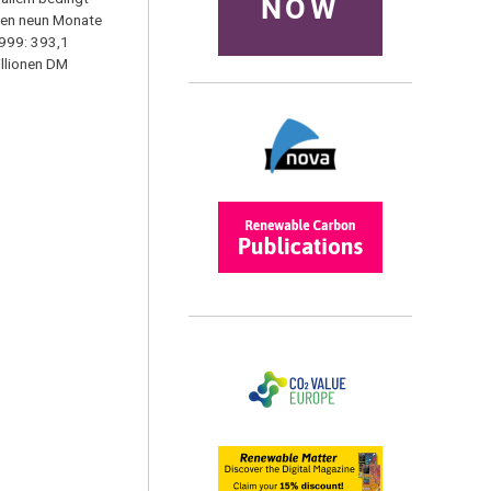
NOW
sten neun Monate
1999: 393,1
illionen DM