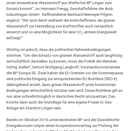
unser erneuerbarer Wasserstoff aus Werlte bei BP Lingen zum
Einsatz kommt”, so Hermann Pengg, Geschäftsführer der Audi
Industriegas GmbH. Raffinerieleiter Bernhard Niemeyer-Pilgrim
ergänzt: “Wir sind damit weltweit die erste Raffinerie, die grünen
Wasserstoff zur Herstellung von Kraftstoffen auch tatsächlich
einsetzt und so eine Möglichkeit für eine CO
-ärmere Energiewelt
₂
aufzeigt.”
Wichtig ist jedoch, dass die politischen Rahmenbedingungen
stimmen. “Um den Einsatz von grünem Wasserstoff auch langfristig
wirtschaftlich darstellen zu können, muss die Politik die Weichen
richtig stellen”, betont Wolfgang Langhoff, Vorstandsvorsitzender
der BP Europa SE. Zwar haben die EU Gremien vor der Sommerpause
eine politische Einigung zur entsprechenden EU Richtlinie (RED II)
dahingehend erzielt, dass grüner Wasserstoff unter bestimmten
Bedingungen wirtschaftlich nutzbar sein wird. Diese Richtlinie gilt es
nun aber schnellstmöglich in deutsches Recht umzusetzen. Das
könnte dann auch die Grundlage für eine eigene Power to Gas-
Anlage am Standort Lingen sein.
Bereits im Oktober 2016 unterzeichneten BP und der Düsseldorfer
Energiekonzern Uniper einen Kooperationsvertrag zur Prüfung der