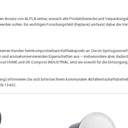
chen Ansatz von ALPLA einher, wonach alle Produktbereiche und Verpackung
lt werden sollen. Ein wichtiges Forschungsfeld (Replace) umfasst dabei die 
 seinen Kunden heimkompostierbare Kaffeekapseln an. Die im Spritzgussverf
hen und aromakonservierenden Eigenschaften aus – insbesondere aber dadurch
post HOME und OK Compost INDUSTRIAL sind sie sowohl für die Entsorgung
ung) informieren Sie sich bitte bei Ihrem kommunalen Abfallwirtschaftsbetrie
 EN 13432.