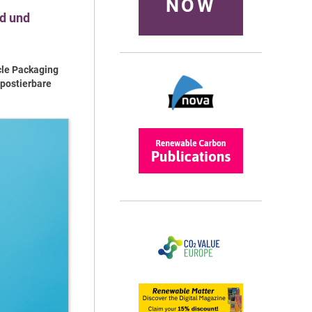
NOW
nd und
cle Packaging
postierbare