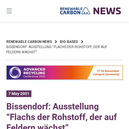
Skip
to
content
RENEWABLE CARBON NEWS
BIO-BASED
BISSENDORF: AUSSTELLUNG “FLACHS DER ROHSTOFF, DER AUF
FELDERN WÄCHST”
7 May 2001
Bissendorf: Ausstellung
“Flachs der Rohstoff, der auf
Feldern wächst”