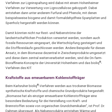
Verfahren zur Ligninspaltung wird dabei mit einem Hohenheimer
Verfahren zur Verwertung von Lignozellulose gekoppelt. Dabei
entstehen dann unter anderem Furfural und Phenole, mit denen
beispielsweise biogene und damit formaldehydfreie Spanplatten und
Sperrholz hergestellt werden können.
Damit könnten nicht nur Rest- und Nebenströme der
landwirtschaftlichen Produktion verwertet werden, sondern auch
fossile Ressourcen eingespart, die Wertschöpfung gesteigert und
die Stoffkreisläufe geschlossen werden. Andere Beispiele für diesen
Ansatz, in dem Biomasse dezentral in Zwischenprodukte umgesetzt
und diese dann zentral weiterverarbeitet werden, sind die On-farm-
®
Bioraffinerie-Konzepte der Universität Hohenheim und das bioliq
-
Verfahren des KIT.
Kraftstoffe aus erneuerbarem Kohlenstoffträger
®
Beim Karlsruher bioliq
-Verfahren werden aus trockener Biomasse
synthetische Kraftstoffe und chemische Grundprodukte hergestellt.
„Biomasse hat als einziger erneuerbarer Kohlenstoffträger eine
besondere Bedeutung für die Herstellung von Kraft- und
Brennstoffen sowie von organischen Grundchemikalien“, ist Prof. Dr.
Dahmen überzeugt. Als Nebenprodukte entstehen Wärme und