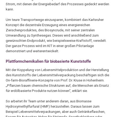
Strom, mit denen der Energiebedarf des Prozesses gedeckt werden
kann.
Um teure Transportwege einzusparen, kombiniert das Karlsruher
Konzept die dezentrale Erzeugung eines energiereichen
Zwischenproduktes, des Biosyncrude, mit seiner zentralen
Umwandlung zu Synthesegas. Dieses wird anschließend zum
gewünschten Endprodukt, wie beispielsweise Kraftstoff, veredelt.
Der ganze Prozess wird im KIT in einer großen Pilotanlage
demonstriert und weiterentwickelt.
Plattformchemikalien für biobasierte Kunststoffe
Mit der Koppelung von Lebensmittelproduktion und der Herstellung
des Kunststoffs der Lebensmittelverpackung beschäftigen sich die
On-farm-Bioraffinerie-Konzepte von Prof. Dr. Kruse in Hohenheim.
„Pflanzen bauen chemische Strukturen auf, die Menschen als Ersatz
für erdölbasierte Produkte nutzen können“, erklärt sie.
So arbeitet ihr Team unter anderem daran, aus Biomasse
Hydroxymethylfurfural (HMF) herzustellen. Daraus lassen zum
Beispiel Lebensmittelverpackungen, aber auch Getränkeflaschen,
Fasern für Autositze, Nylon für Strümpfe, Sportbekleidung oder