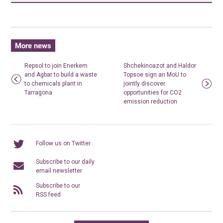
More news
Repsol to join Enerkem
Shchekinoazot and Haldor
and Agbar to build a waste
Topsoe sign an MoU to
to chemicals plant in
jointly discover
Tarragona
opportunities for CO2
emission reduction
Follow us on Twitter
Subscribe to our daily
email newsletter
Subscribe to our
RSS feed