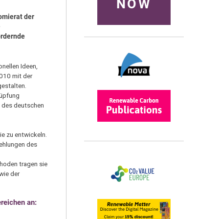
NOW
omierat der
e
ördernde
nellen Ideen,
010 mit der
gestalten.
nüpfung
de des deutschen
e zu entwickeln.
fehlungen des
hoden tragen sie
wie der
ereichen an: