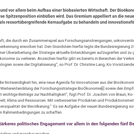
 und vor allem beim Aufbau einer biobasierten Wirtschaft. Der Bioökon
ese Spitzenposition einbüßen wird. Das Gremium appelliert an die neu
 als ressortübergreifende Kernaufgabe zu behandeln und innovationsf
ft, die durch ein Zusammenspiel aus Forschungsanstrengungen, unkonventio
erkennung erworben hat. Den Grundstein hierfür legte die Bundesregierung 2
iner Überarbeitung der Strategie aktuelle Entwicklungen aufzugreifen und zu 
konomie zu verlieren. Anzeichen hierfür gibt es bereits in Bereichen der Verk
ogien sowie der Digitalisierung“, so Prof. Dr. Christine Lang, Ko-Vorsitzen
ie Notwendigkeit hin, eine neue Agenda für Innovationen aus der Bioökonomi
zur Weiterentwicklung der Forschungsstrategie BioÖkonomie[i] sowie den Emp
et wichtige Beiträge zur Nachhaltigkeit“, fügt Prof. Dr. Joachim von Braun, Ko-
elt, Klima und Ressourcen. Mit verbesserten Produkten und Produktionsmet
ensqualität der Bevölkerung.“ Es sei Aufgabe der neuen Bundesregierung so
ichen Rahmenbedingungen zu schaffen.
tärkeres politisches Engagement vor allem in den folgenden fünf B
estalten und messbar machen.