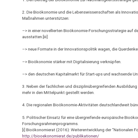
2. Die Bioökonomie und die Lebenswissenschaften als Innovatio
Maßnahmen unterstützen:
–> in einer novellierten Bioökonomie-Forschungsstrategie auf 
ausstatten.[iii]
–> neue Formate in der Innovationspolitik wagen, die Querdenk
–> Bioökonomie stärker mit Digitalisierung verknüpfen.
–> den deutschen Kapitalmarkt für Start-ups und wachsende Un
3. Neben der fachlichen und disziplinübergreifenden Ausbildung
mehr in den Mittelpunkt gestellt werden.
4. Die regionalen Bioökonomie-Aktivitäten deutschlandweit bünd
5. Politischer Einsatz für eine übergreifende europäische Bioö
Forschungsrahmenprogramms.
[i] Bioökonomierat (2016): Weiterentwicklung der “Nationalen 
http://biooekonomierat.de/publikationen/