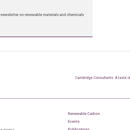
ng newsletter on renewable materials and chemicals
Cambridge Consultants: A taste of
Renewable Carbon
Events
Publications
tut GmbH