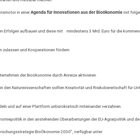
nsmotor in einer
Agenda für Innovationen aus der Bioökonomie
mit folg
den Erfolgen aufbauen und diese mit mindestens 3 Mrd. Euro für die komme
en zulassen und Kooperationen fördern.
ternehmen der Bioökonomie durch Anreize aktivieren.
 in den Naturwissenschaften sollten Kreativität und Risikobereitschaft für 
eln und auf einer Plattform unbürokratisch miteinander verzahnen.
konomiepolitik in den anstehenden Überarbeitungen der EU-Agrarpolitik und d
Forschungsstrategie BioÖkonomie 2030”, verfügbar unter: