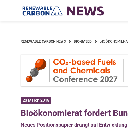
Skip
to
content
RENEWABLE CARBON NEWS
BIO-BASED
BIOÖKONOMIERA
23 March 2018
Bioökonomierat fordert Bu
Neues Positionspapier drängt auf Entwicklung