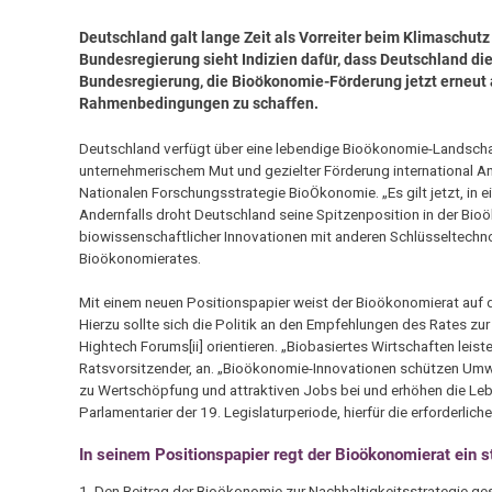
Deutschland galt lange Zeit als Vorreiter beim Klimaschutz
Bundesregierung sieht Indizien dafür, dass Deutschland di
Bundesregierung, die Bioökonomie-Förderung jetzt erneut
Rahmenbedingungen zu schaffen.
Deutschland verfügt über eine lebendige Bioökonomie-Landscha
unternehmerischem Mut und gezielter Förderung international An
Nationalen Forschungsstrategie BioÖkonomie. „Es gilt jetzt, in e
Andernfalls droht Deutschland seine Spitzenposition in der Bioö
biowissenschaftlicher Innovationen mit anderen Schlüsseltechnol
Bioökonomierates.
Mit einem neuen Positionspapier weist der Bioökonomierat auf d
Hierzu sollte sich die Politik an den Empfehlungen des Rates 
Hightech Forums[ii] orientieren. „Biobasiertes Wirtschaften leist
Ratsvorsitzender, an. „Bioökonomie-Innovationen schützen Umw
zu Wertschöpfung und attraktiven Jobs bei und erhöhen die Leb
Parlamentarier der 19. Legislaturperiode, hierfür die erforderl
In seinem Positionspapier regt der Bioökonomierat ein s
1. Den Beitrag der Bioökonomie zur Nachhaltigkeitsstrategie g