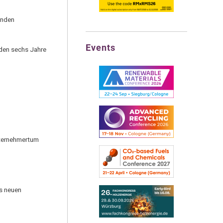
enden
Events
nden sechs Jahre
Unternehmertum
es neuen