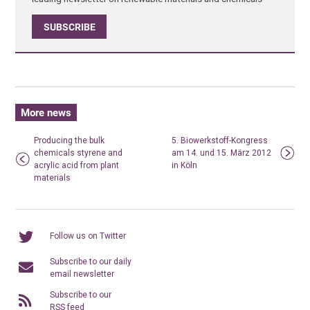
SUBSCRIBE
More news
Producing the bulk
5. Biowerkstoff-Kongress
chemicals styrene and
am 14. und 15. März 2012
acrylic acid from plant
in Köln
materials
Follow us on Twitter
Subscribe to our daily
email newsletter
Subscribe to our
RSS feed