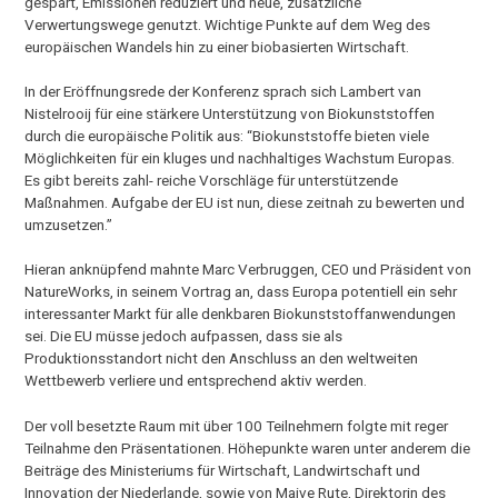
gespart, Emissionen reduziert und neue, zusätzliche
Verwertungswege genutzt. Wichtige Punkte auf dem Weg des
europäischen Wandels hin zu einer biobasierten Wirtschaft.
In der Eröffnungsrede der Konferenz sprach sich Lambert van
Nistelrooij für eine stärkere Unterstützung von Biokunststoffen
durch die europäische Politik aus: “Biokunststoffe bieten viele
Möglichkeiten für ein kluges und nachhaltiges Wachstum Europas.
Es gibt bereits zahl- reiche Vorschläge für unterstützende
Maßnahmen. Aufgabe der EU ist nun, diese zeitnah zu bewerten und
umzusetzen.”
Hieran anknüpfend mahnte Marc Verbruggen, CEO und Präsident von
NatureWorks, in seinem Vortrag an, dass Europa potentiell ein sehr
interessanter Markt für alle denkbaren Biokunststoffanwendungen
sei. Die EU müsse jedoch aufpassen, dass sie als
Produktionsstandort nicht den Anschluss an den weltweiten
Wettbewerb verliere und entsprechend aktiv werden.
Der voll besetzte Raum mit über 100 Teilnehmern folgte mit reger
Teilnahme den Präsentationen. Höhepunkte waren unter anderem die
Beiträge des Ministeriums für Wirtschaft, Landwirtschaft und
Innovation der Niederlande, sowie von Maive Rute, Direktorin des