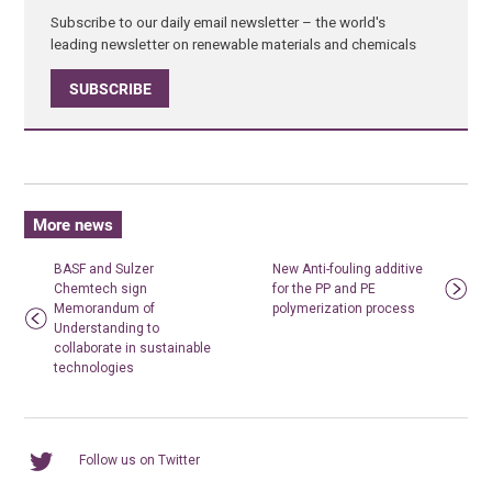
Subscribe to our daily email newsletter – the world's
leading newsletter on renewable materials and chemicals
SUBSCRIBE
More news
BASF and Sulzer
New Anti-fouling additive
Chemtech sign
for the PP and PE
Memorandum of
polymerization process
Understanding to
collaborate in sustainable
technologies
Follow us on Twitter