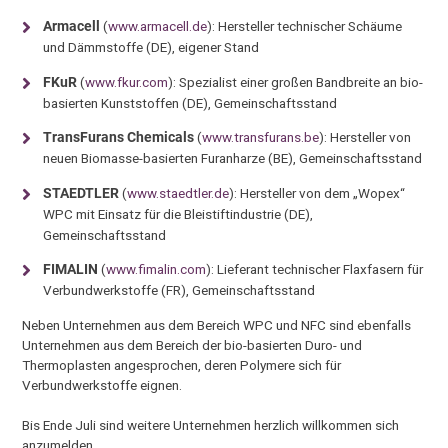
Armacell
(
www.armacell.de
): Hersteller technischer Schäume
und Dämmstoffe (DE), eigener Stand
FKuR
(
www.fkur.com
): Spezialist einer großen Bandbreite an bio-
basierten Kunststoffen (DE), Gemeinschaftsstand
TransFurans Chemicals
(
www.transfurans.be
): Hersteller von
neuen Biomasse-basierten Furanharze (BE), Gemeinschaftsstand
STAEDTLER
(
www.staedtler.de
): Hersteller von dem „Wopex“
WPC mit Einsatz für die Bleistiftindustrie (DE),
Gemeinschaftsstand
FIMALIN
(
www.fimalin.com
): Lieferant technischer Flaxfasern für
Verbundwerkstoffe (FR), Gemeinschaftsstand
Neben Unternehmen aus dem Bereich WPC und NFC sind ebenfalls
Unternehmen aus dem Bereich der bio-basierten Duro- und
Thermoplasten angesprochen, deren Polymere sich für
Verbundwerkstoffe eignen.
Bis Ende Juli sind weitere Unternehmen herzlich willkommen sich
anzumelden.