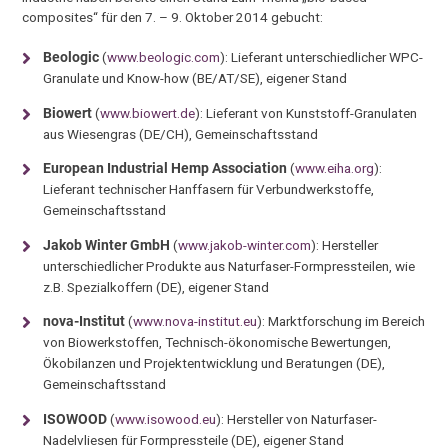
composites“ für den 7. – 9. Oktober 2014 gebucht:
Beologic
(
www.beologic.com
): Lieferant unterschiedlicher WPC-
Granulate und Know-how (BE/AT/SE), eigener Stand
Biowert
(
www.biowert.de
): Lieferant von Kunststoff-Granulaten
aus Wiesengras (DE/CH), Gemeinschaftsstand
European Industrial Hemp Association
(
www.eiha.org
):
Lieferant technischer Hanffasern für Verbundwerkstoffe,
Gemeinschaftsstand
Jakob Winter GmbH
(
www.jakob-winter.com
): Hersteller
unterschiedlicher Produkte aus Naturfaser-Formpressteilen, wie
z.B. Spezialkoffern (DE), eigener Stand
nova-Institut
(
www.nova-institut.eu
): Marktforschung im Bereich
von Biowerkstoffen, Technisch-ökonomische Bewertungen,
Ökobilanzen und Projektentwicklung und Beratungen (DE),
Gemeinschaftsstand
ISOWOOD
(
www.isowood.eu
): Hersteller von Naturfaser-
Nadelvliesen für Formpressteile (DE), eigener Stand