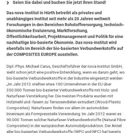
Seien Sie dabei und buchen Sie jetzt ihren Stand!
Das nova-Institut in Hürth betreibt als privates und
unabhängiges Institut seit mehr als 20 Jahren weltweit
Forschungen in den Bereichen Rohstoffversorgung, technisch-
ökonomische Evaluierung, Marktforschung,
Öffentlichkeitsarbeit, Projektmanagement und Politik für eine
nachhaltige bio-basierte Ökonomie. Das nova-Institut wird
ebenfalls im Bereich der bio-basierten Verbundwerkstoffe auf
der COMPOSITES EUROPE ausstellen.
Dipl.-Phys. Michael Carus, Geschäftsführer der nova-Institut GmbH,
sieht schon jetzt eine positive Entwicklung, wenn es darum geht, wo
bio-basierte Verbundwerkstoffe in der Industrie eingesetzt werden:
„Im Jahr 2012 stellten etwa 100 Unternehmen in der EU über
350.000 Tonnen bio-basierter Verbundwerkstoffe mit Holz- und
Naturfaser-Verstärkung her. Die meisten Produkte wurden mit
Holzmehl und -fasern zu Terrassendielen extrudiert (Wood-Plastic
Composites). Naturfasern finden vor allem im automobilen
Innenraum als Formpressteile Verwendung. Im Jahr 2012 waren es
90.000 Tonnen solcher Naturfaser-Verbundwerkstoffe (Natural Fibre
Composites) in der europäischen Automobilproduktion. Der Anteil
aller bio-basierten Verbundwerkstoffe (WPC und NFC) hat bereits