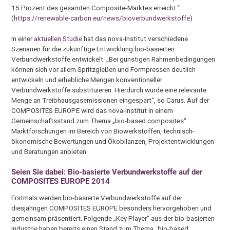
15 Prozent des gesamten Composite-Marktes erreicht.“
(
https://renewable-carbon.eu/news/bioverbundwerkstoffe
)
In einer
aktuellen Studie
hat das nova-Institut verschiedene
Szenarien für die zukünftige Entwicklung bio-basierten
Verbundwerkstoffe entwickelt. „Bei günstigen Rahmenbedingungen
können sich vor allem Spritzgießen und Formpressen deutlich
entwickeln und erhebliche Mengen konventioneller
Verbundwerkstoffe substituieren. Hierdurch würde eine relevante
Menge an Treibhausgasemissionen eingespart“, so Carus. Auf der
COMPOSITES EUROPE wird das nova-Institut in einem
Gemeinschaftsstand zum Thema „bio-based composites“
Marktforschungen im Bereich von Biowerkstoffen, technisch-
ökonomische Bewertungen und Ökobilanzen, Projektentwicklungen
und Beratungen anbieten.
Seien Sie dabei: Bio-basierte Verbundwerkstoffe auf der
COMPOSITES EUROPE 2014
Erstmals werden bio-basierte Verbundwerkstoffe auf der
diesjährigen COMPOSITES EUROPE besonders hervorgehoben und
gemeinsam präsentiert. Folgende „Key Player“ aus der bio-basierten
Industrie haben bereits einen Stand zum Thema „bio-based