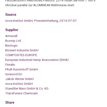
Fachzeitschrift Reinforced Plastics. 2014 findet sie vom 7. bis 9.
Oktober parallel zur ALUMINIUM Weltmesse statt.
Source
nova-Institut GmbH, Pressemitteilung, 2014-07-07.
Supplier
Armacell
Bcomp Ltd.
Beologic
Biowert Industrie GmbH
COMPOSITES EUROPE
European Industrial Hemp Association (EIHA)
Fimalin
FKuR Kunststoff GmbH
Isowood EU
Jakob Winter GmbH
nova-Institut GmbH
Staedtler Mars GmbH & Co. KG
TransFurans Chemicals
Share