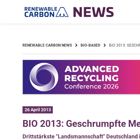
Skip
to
content
RENEWABLE CARBON NEWS
BIO-BASED
BIO 2013: GESC
26 April 2013
BIO 2013: Geschrumpfte M
Drittstärkste "Landsmannschaft" Deutschland 