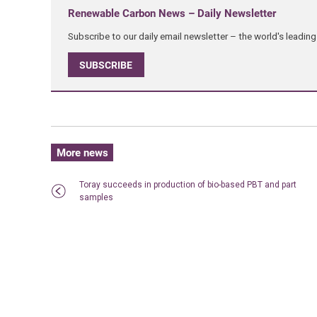
Renewable Carbon News – Daily Newsletter
Subscribe to our daily email newsletter – the world's leadi
SUBSCRIBE
More news
Toray succeeds in production of bio-based PBT and part
samples