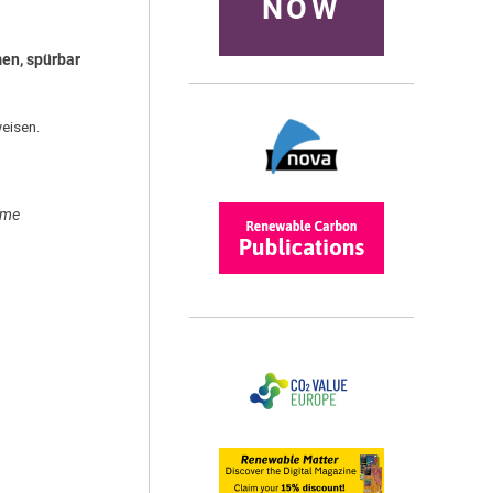
NOW
en, spürbar
eisen.
mme