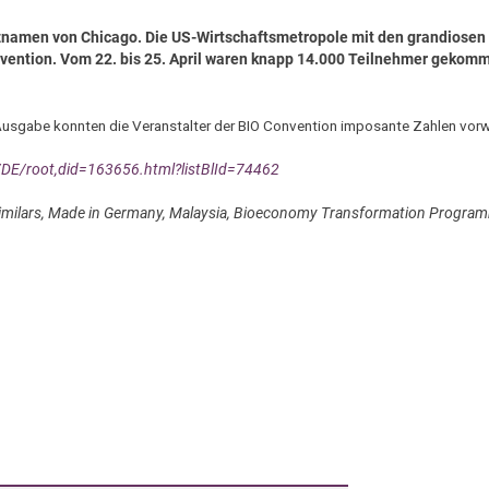
pitznamen von Chicago. Die US-Wirtschaftsmetropole mit den grandiosen
vention. Vom 22. bis 25. April waren knapp 14.000 Teilnehmer gekomm
 Ausgabe konnten die Veranstalter der BIO Convention imposante Zahlen vorw
/DE/root,did=163656.html?listBlId=74462
osimilars, Made in Germany, Malaysia, Bioeconomy Transformation Progra