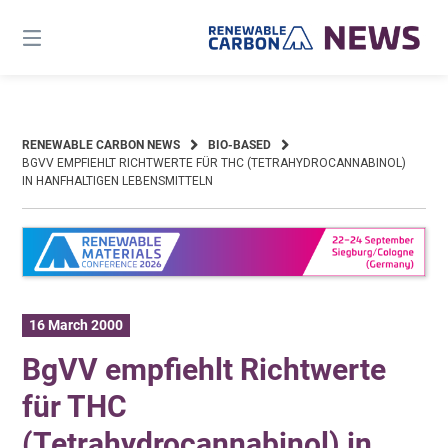
Skip
to
content
RENEWABLE CARBON NEWS
BIO-BASED
BGVV EMPFIEHLT RICHTWERTE FÜR THC (TETRAHYDROCANNABINOL)
IN HANFHALTIGEN LEBENSMITTELN
16 March 2000
BgVV empfiehlt Richtwerte
für THC
(Tetrahydrocannabinol) in