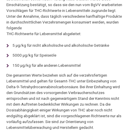
Einschätzung bestätigt, so dass sie den nun vom BgVV erarbeiteten
Vorschlägen für THC-Richtwerte in Lebensmitteln zugrunde liegt.
Unter der Annahme, dass täglich verschiedene hanfhaltige Produkte
in durchschnittlichen Verzehrsmengen konsumiert werden, wurden
folgende
THC-Richtwerte für Lebensmittel abgeleitet:
5 µg/kg für nicht alkoholische und alkoholische Getränke
5000 µg/kg für Speiseöle
150 µg/kg für alle anderen Lebensmittel
Die genannten Werte beziehen sich auf die verzehrsfertigen
Lebensmittel und gelten für Gesamt-THC unter Einbeziehung von
Delta-9-Tetrahydrocannabinolcarbonsäure. Bei ihrer Einhaltung wird
den Grundsätzen des vorsorgenden Verbraucherschutzes
entsprochen und ist nach gegenwärtigem Stand der Kenntnis nicht
mit dem Auftreten bedenklicher Wirkungen zu rechnen. Da die
Dosisabhängigkeit einiger Wirkungen von THC aber noch nicht
endgültig abgeklärt ist, sind die vorgeschlagenen Richtwerte nur als
vorläufig aufzufassen. Sie sind zur Orientierung von
Lebensmittelüberwachung und Herstellern gedacht.