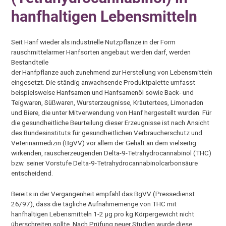
hanfhaltigen Lebensmitteln
Seit Hanf wieder als industrielle Nutzpflanze in der Form
rauschmittelarmer Hanfsorten angebaut werden darf, werden
Bestandteile
der Hanfpflanze auch zunehmend zur Herstellung von Lebensmitteln
eingesetzt. Die ständig anwachsende Produktpalette umfasst
beispielsweise Hanfsamen und Hanfsamenöl sowie Back- und
Teigwaren, Süßwaren, Wursterzeugnisse, Kräutertees, Limonaden
und Biere, die unter Mitverwendung von Hanf hergestellt wurden. Für
die gesundheitliche Beurteilung dieser Erzeugnisse ist nach Ansicht
des Bundesinstituts für gesundheitlichen Verbraucherschutz und
Veterinärmedizin (BgVV) vor allem der Gehalt an dem vielseitig
wirkenden, rauscherzeugenden Delta-9-Tetrahydrocannabinol (THC)
bzw. seiner Vorstufe Delta-9-Tetrahydrocannabinolcarbonsäure
entscheidend.
Bereits in der Vergangenheit empfahl das BgVV (Pressedienst
26/97), dass die tägliche Aufnahmemenge von THC mit
hanfhaltigen Lebensmitteln 1-2 µg pro kg Körpergewicht nicht
überschreiten sollte. Nach Prüfung neuer Studien wurde diese