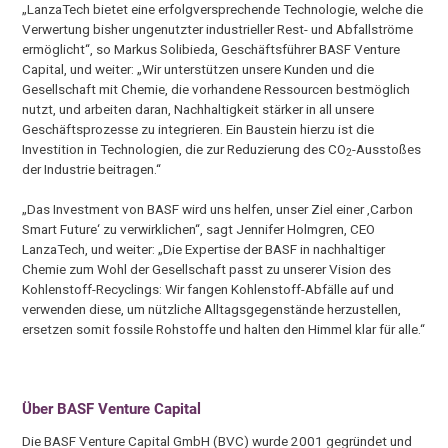
„LanzaTech bietet eine erfolgversprechende Technologie, welche die
Verwertung bisher ungenutzter industrieller Rest- und Abfallströme
ermöglicht“, so Markus Solibieda, Geschäftsführer BASF Venture
Capital, und weiter: „Wir unterstützen unsere Kunden und die
Gesellschaft mit Chemie, die vorhandene Ressourcen bestmöglich
nutzt, und arbeiten daran, Nachhaltigkeit stärker in all unsere
Geschäftsprozesse zu integrieren. Ein Baustein hierzu ist die
Investition in Technologien, die zur Reduzierung des CO
-Ausstoßes
2
der Industrie beitragen.“
„Das Investment von BASF wird uns helfen, unser Ziel einer ‚Carbon
Smart Future‘ zu verwirklichen“, sagt Jennifer Holmgren, CEO
LanzaTech, und weiter: „Die Expertise der BASF in nachhaltiger
Chemie zum Wohl der Gesellschaft passt zu unserer Vision des
Kohlenstoff-Recyclings: Wir fangen Kohlenstoff-Abfälle auf und
verwenden diese, um nützliche Alltagsgegenstände herzustellen,
ersetzen somit fossile Rohstoffe und halten den Himmel klar für alle.“
Über BASF Venture Capital
Die BASF Venture Capital GmbH (BVC) wurde 2001 gegründet und