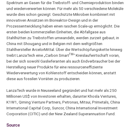
Spektrum an Gasen für die Treibstoff- und Chemieproduktion binden
und wiederverwerten können. Für mehr als 50 verschiedene Moleküle
wurde dies schon gezeigt. Geschützte Mikroben kombiniert mit
innovativen Ansätzen im Bioreaktor-Design und in der
Prozessentwicklung haben einen raschen Scale-up ermöglicht. Die
ersten beiden kommerziellen Einheiten, die Abfallgase aus
Stahlhütten zu Treibstoffen umwandeln, werden zurzeit gebaut; in
China mit Shougang und in Belgien mit dem weltgrößten
Stahlhersteller ArcelorMittal. Über die Wertschöpfungskette hinweg
TM
treibt LanzaTech eine „Carbon Smart
“ Kreislaufwirtschaft voran,
bei der sich sowohl Gaslieferanten als auch Endverbraucher bei der
Herstellung neuer Produkte für eine ressourceneffiziente
Wiederverwertung von Kohlenstoff entscheiden können, anstatt
diese aus fossilen Vorräten zu produzieren.
LanzaTech wurde in Neuseeland gegründet und hat mehr als 250
Millionen US$ von Investoren erhalten, darunter Khosla Ventures,
K1W1, Qiming Venture Partners, Petronas, Mitsui, Primetals, China
International Capital Corp, Suncor, China International Investment
Corporation (CITIC) und der New Zealand Superannuation Fund.
Source