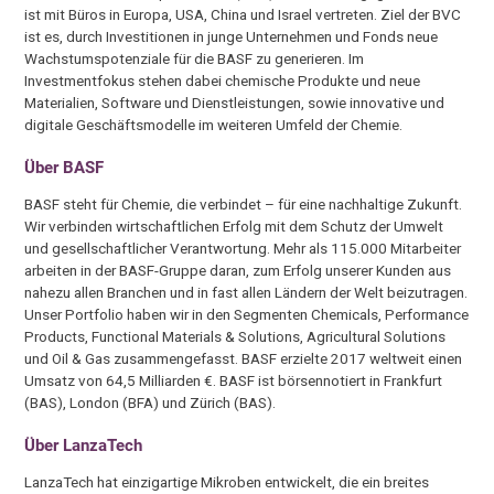
ist mit Büros in Europa, USA, China und Israel vertreten. Ziel der BVC
ist es, durch Investitionen in junge Unternehmen und Fonds neue
Wachstumspotenziale für die BASF zu generieren. Im
Investmentfokus stehen dabei chemische Produkte und neue
Materialien, Software und Dienstleistungen, sowie innovative und
digitale Geschäftsmodelle im weiteren Umfeld der Chemie.
Über BASF
BASF steht für Chemie, die verbindet – für eine nachhaltige Zukunft.
Wir verbinden wirtschaftlichen Erfolg mit dem Schutz der Umwelt
und gesellschaftlicher Verantwortung. Mehr als 115.000 Mitarbeiter
arbeiten in der BASF-Gruppe daran, zum Erfolg unserer Kunden aus
nahezu allen Branchen und in fast allen Ländern der Welt beizutragen.
Unser Portfolio haben wir in den Segmenten Chemicals, Performance
Products, Functional Materials & Solutions, Agricultural Solutions
und Oil & Gas zusammengefasst. BASF erzielte 2017 weltweit einen
Umsatz von 64,5 Milliarden €. BASF ist börsennotiert in Frankfurt
(BAS), London (BFA) und Zürich (BAS).
Über LanzaTech
LanzaTech hat einzigartige Mikroben entwickelt, die ein breites