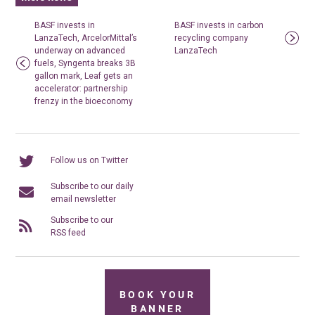
BASF invests in
BASF invests in carbon
LanzaTech, ArcelorMittal’s
recycling company
underway on advanced
LanzaTech
fuels, Syngenta breaks 3B
gallon mark, Leaf gets an
accelerator: partnership
frenzy in the bioeconomy
Follow us on Twitter
Subscribe to our daily
email newsletter
Subscribe to our
RSS feed
BOOK YOUR
BANNER