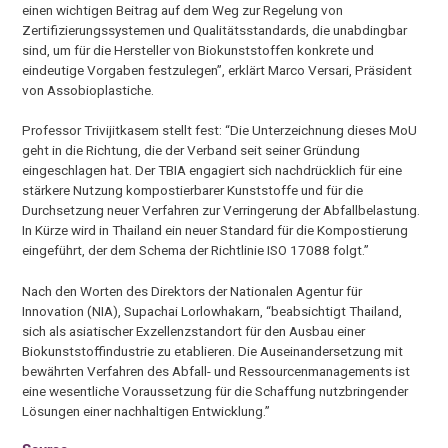
einen wichtigen Beitrag auf dem Weg zur Regelung von
Zertifizierungssystemen und Qualitätsstandards, die unabdingbar
sind, um für die Hersteller von Biokunststoffen konkrete und
eindeutige Vorgaben festzulegen”, erklärt Marco Versari, Präsident
von Assobioplastiche.
Professor Trivijitkasem stellt fest: “Die Unterzeichnung dieses MoU
geht in die Richtung, die der Verband seit seiner Gründung
eingeschlagen hat. Der TBIA engagiert sich nachdrücklich für eine
stärkere Nutzung kompostierbarer Kunststoffe und für die
Durchsetzung neuer Verfahren zur Verringerung der Abfallbelastung.
In Kürze wird in Thailand ein neuer Standard für die Kompostierung
eingeführt, der dem Schema der Richtlinie ISO 17088 folgt.”
Nach den Worten des Direktors der Nationalen Agentur für
Innovation (NIA), Supachai Lorlowhakarn, “beabsichtigt Thailand,
sich als asiatischer Exzellenzstandort für den Ausbau einer
Biokunststoffindustrie zu etablieren. Die Auseinandersetzung mit
bewährten Verfahren des Abfall- und Ressourcenmanagements ist
eine wesentliche Voraussetzung für die Schaffung nutzbringender
Lösungen einer nachhaltigen Entwicklung.”