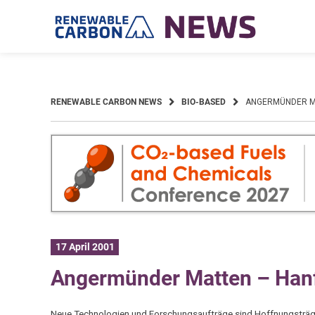
Skip
to
content
RENEWABLE CARBON NEWS
BIO-BASED
ANGERMÜNDER MAT
17 April 2001
Angermünder Matten – Hanf s
Neue Technologien und Forschungsaufträge sind Hoffnungstr