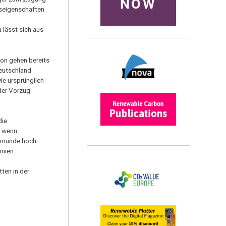
NOW
hseigenschaften
 lässt sich aus
ion gehen bereits
Deutschland
ie ursprünglich
der Vorzug
die
h wenn
germünde hoch
inien.
ten in der