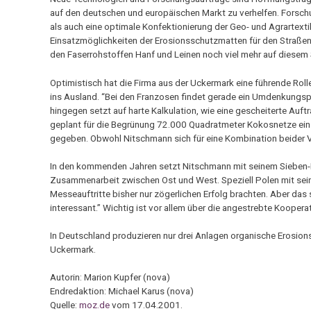
auf den deutschen und europäischen Markt zu verhelfen. Forsch
als auch eine optimale Konfektionierung der Geo- und Agrartextil
Einsatzmöglichkeiten der Erosionsschutzmatten für den Straßen-
den Faserrohstoffen Hanf und Leinen noch viel mehr auf diesem
Optimistisch hat die Firma aus der Uckermark eine führende Rol
ins Ausland. “Bei den Franzosen findet gerade ein Umdenkungspr
hingegen setzt auf harte Kalkulation, wie eine gescheiterte Au
geplant für die Begrünung 72.000 Quadratmeter Kokosnetze ei
gegeben. Obwohl Nitschmann sich für eine Kombination beider Ver
In den kommenden Jahren setzt Nitschmann mit seinem Sieben-Pe
Zusammenarbeit zwischen Ost und West. Speziell Polen mit seiner
Messeauftritte bisher nur zögerlichen Erfolg brachten. Aber das 
interessant.” Wichtig ist vor allem über die angestrebte Kooperati
In Deutschland produzieren nur drei Anlagen organische Erosio
Uckermark.
Autorin: Marion Kupfer (nova)
Endredaktion: Michael Karus (nova)
Quelle:
moz.de
vom 17.04.2001.