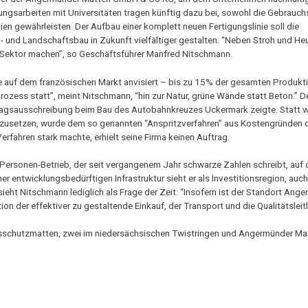
ungsarbeiten mit Universitäten tragen künftig dazu bei, sowohl die Gebrauc
ien gewährleisten. Der Aufbau einer komplett neuen Fertigungslinie soll die
 und Landschaftsbau in Zukunft vielfältiger gestalten. “Neben Stroh und Heu
 Sektor machen”, so Geschäftsführer Manfred Nitschmann.
le auf dem französischen Markt anvisiert – bis zu 15% der gesamten Produkt
ozess statt”, meint Nitschmann, “hin zur Natur, grüne Wände statt Beton.” 
ftragsausschreibung beim Bau des Autobahnkreuzes Uckermark zeigte. Statt w
nzusetzen, wurde dem so genannten “Anspritzverfahren” aus Kostengründen 
fahren stark machte, erhielt seine Firma keinen Auftrag.
rsonen-Betrieb, der seit vergangenem Jahr schwarze Zahlen schreibt, auf 
 entwicklungsbedürftigen Infrastruktur sieht er als Investitionsregion, auc
sieht Nitschmann lediglich als Frage der Zeit: “Insofern ist der Standort An
on der effektiver zu gestaltende Einkauf, der Transport und die Qualitätsleitl
nsschutzmatten, zwei im niedersächsischen Twistringen und Angermünder Mat