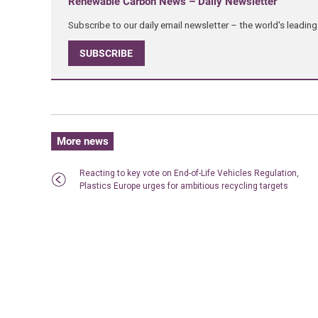
Renewable Carbon News – Daily Newsletter
Subscribe to our daily email newsletter – the world's leadi
SUBSCRIBE
More news
Reacting to key vote on End-of-Life Vehicles Regulation,
Plastics Europe urges for ambitious recycling targets