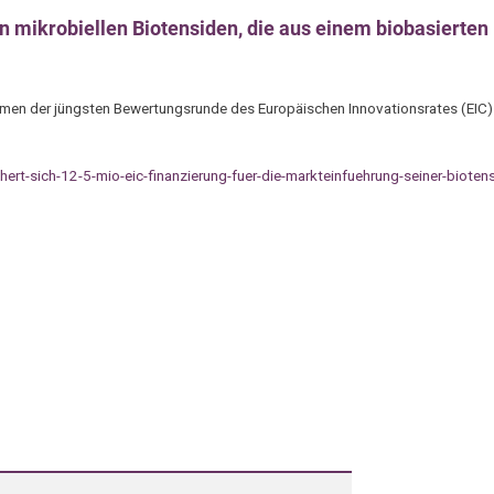
n mikrobiellen Biotensiden, die aus einem biobasierten
ahmen der jüngsten Bewertungsrunde des Europäischen Innovationsrates (EIC)
t-sich-12-5-mio-eic-finanzierung-fuer-die-markteinfuehrung-seiner-biotens