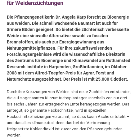
für Weidenzüchtungen
Die Pflanzengenetikerin Dr. Angela Karp forscht zu Bioenergie
aus Weiden. Die schnell wachsende Baumart ist auch für
ärmere Böden geeignet. So bietet die züchterisch verbesserte
Weide eine sinnvolle Alternative sowohl zu fossilen
Brennstoffen, als auch zur Energiegewinnung aus
Nahrungsmittelpflanzen. Für ihre zukunftsweisenden
Forschungsergebnisse wird die wissenschaftliche Direktorin
des Zentrums für Bioenergie und Klimawandel am Rothamsted
Research Institute in Harpenden, Großbritannien, im Oktober
2008 mit dem Alfred-Toepfer-Preis für Agrar, Forst und
Naturschutz ausgezeichnet. Der Preis ist mit 25.000 € dotiert.
Durch ihre Kreuzungen von Weiden sind neue Zuchtlinien entstanden,
die auf sogenannten Kurzumtriebsplantagen innerhalb von nur drei
bis sechs Jahren zur ertragreichen Ernte herangezogen werden. Das
Erntegut, so genannte Hackschnitzel, wird in speziellen
Hackschnitzelheizungen verbrannt, so dass kaum Asche entsteht –
und das alles klimaneutral, denn das bei der Verbrennung
freigesetzte Kohlendioxid ist zuvor von den Pflanzen gebunden
worden.