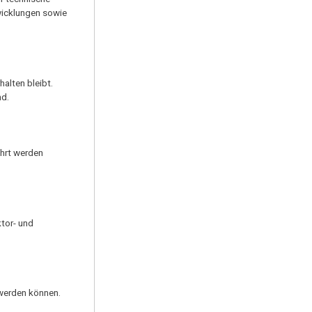
wicklungen sowie
alten bleibt.
nd.
ührt werden
ktor- und
 werden können.