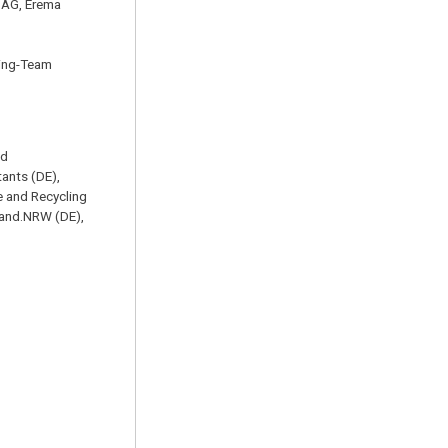
 AG, Erema
ring-Team
nd
tants (DE),
e and Recycling
fland.NRW (DE),