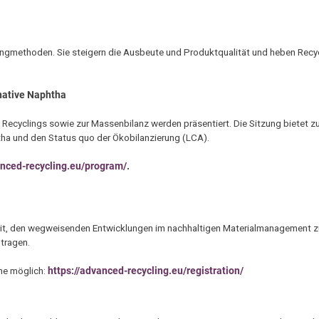
ingmethoden. Sie steigern die Ausbeute und Produktqualität und heben Recyc
rnative Naphtha
 Recyclings sowie zur Massenbilanz werden präsentiert. Die Sitzung bietet z
ha und den Status quo der Ökobilanzierung (LCA).
anced-recycling.eu/program/
.
it, den wegweisenden Entwicklungen im nachhaltigen Materialmanagement zu
utragen.
ine möglich:
https://advanced-recycling.eu/registration/