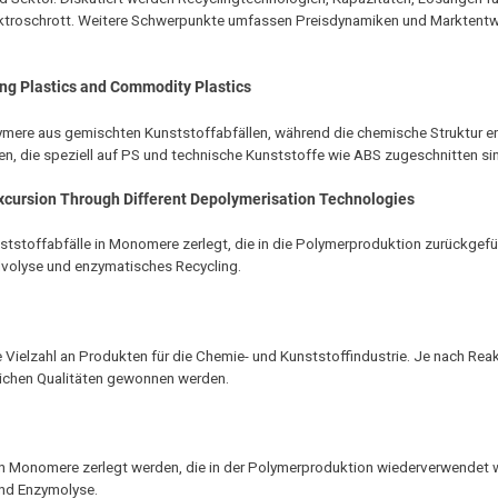
ektroschrott. Weitere Schwerpunkte umfassen Preisdynamiken und Marktent
ing Plastics and Commodity Plastics
ymere aus gemischten Kunststoffabfällen, während die chemische Struktur erh
n, die speziell auf PS und technische Kunststoffe wie ABS zugeschnitten si
Excursion Through Different Depolymerisation Technologies
tstoffabfälle in Monomere zerlegt, die in die Polymerproduktion zurückgef
lvolyse und enzymatisches Recycling.
 Vielzahl an Produkten für die Chemie- und Kunststoffindustrie. Je nach Rea
lichen Qualitäten gewonnen werden.
in Monomere zerlegt werden, die in der Polymerproduktion wiederverwendet
und Enzymolyse.