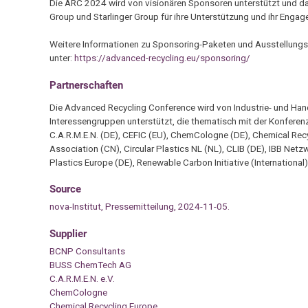
Die ARC 2024 wird von visionären Sponsoren unterstützt und
Group und Starlinger Group für ihre Unterstützung und ihr Enga
Weitere Informationen zu Sponsoring-Paketen und Ausstellungs
unter:
https://advanced-recycling.eu/sponsoring/
Partnerschaften
Die Advanced Recycling Conference wird von Industrie- und Ha
Interessengruppen unterstützt, die thematisch mit der Konferenz
C.A.R.M.E.N. (DE), CEFIC (EU), ChemCologne (DE), Chemical Rec
Association (CN), Circular Plastics NL (NL), CLIB (DE), IBB Netzw
Plastics Europe (DE), Renewable Carbon Initiative (International)
Source
nova-Institut, Pressemitteilung, 2024-11-05.
Supplier
BCNP Consultants
BUSS ChemTech AG
C.A.R.M.E.N. e.V.
ChemCologne
Chemical Recycling Europe