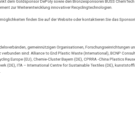
 dankt dem Goldsponsor DePoly sowie den Bronzesponsoren BUSS ChemTech
gement zur Weiterentwicklung innovativer Recyclingtechnologien.
möglichkeiten finden Sie auf der Website oder kontaktieren Sie das Sponso
ndelsverbänden, gemeinnützigen Organisationen, Forschungseinrichtungen u
 verbunden sind: Alliance to End Plastic Waste (International), BCNP Consul
ycling Europe (EU), Chemie-Cluster Bayern (DE), CPRRA -China Plastics Reus
erk (DE), ITA – International Centre for Sustainable Textiles (DE), kunststof
.