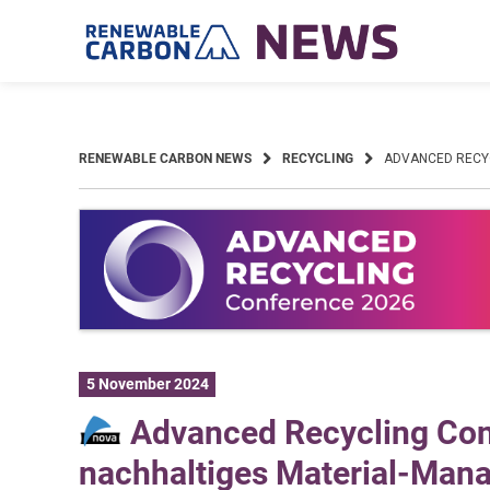
Skip
to
content
RENEWABLE CARBON NEWS
RECYCLING
ADVANCED RECYC
5 November 2024
Advanced Recycling Conf
nachhaltiges Material-Man