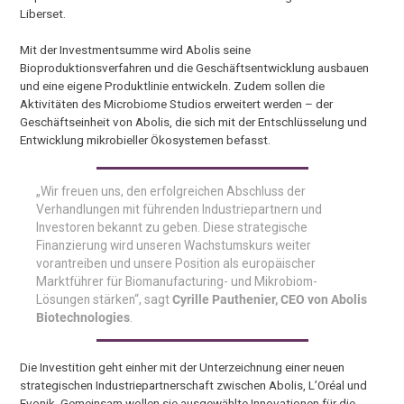
Liberset.
Mit der Investmentsumme wird Abolis seine
Bioproduktionsverfahren und die Geschäftsentwicklung ausbauen
und eine eigene Produktlinie entwickeln. Zudem sollen die
Aktivitäten des Microbiome Studios erweitert werden – der
Geschäftseinheit von Abolis, die sich mit der Entschlüsselung und
Entwicklung mikrobieller Ökosystemen befasst.
„Wir freuen uns, den erfolgreichen Abschluss der
Verhandlungen mit führenden Industriepartnern und
Investoren bekannt zu geben. Diese strategische
Finanzierung wird unseren Wachstumskurs weiter
vorantreiben und unsere Position als europäischer
Marktführer für Biomanufacturing- und Mikrobiom-
Lösungen stärken“, sagt
Cyrille Pauthenier, CEO von Abolis
Biotechnologies
.
Die Investition geht einher mit der Unterzeichnung einer neuen
strategischen Industriepartnerschaft zwischen Abolis, L’Oréal und
Evonik. Gemeinsam wollen sie ausgewählte Innovationen für die