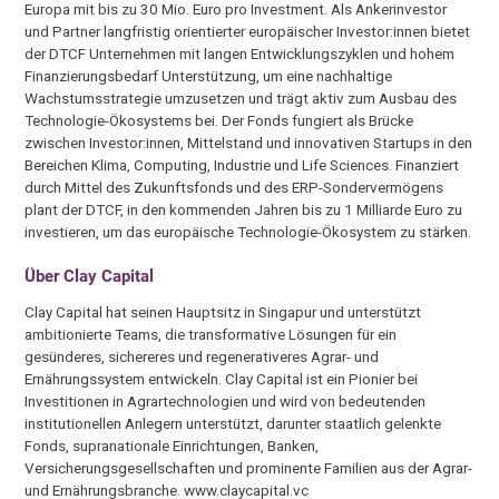
Europa mit bis zu 30 Mio. Euro pro Investment. Als Ankerinvestor
und Partner langfristig orientierter europäischer Investor:innen bietet
der DTCF Unternehmen mit langen Entwicklungszyklen und hohem
Finanzierungsbedarf Unterstützung, um eine nachhaltige
Wachstumsstrategie umzusetzen und trägt aktiv zum Ausbau des
Technologie-Ökosystems bei. Der Fonds fungiert als Brücke
zwischen Investor:innen, Mittelstand und innovativen Startups in den
Bereichen Klima, Computing, Industrie und Life Sciences. Finanziert
durch Mittel des Zukunftsfonds und des ERP-Sondervermögens
plant der DTCF, in den kommenden Jahren bis zu 1 Milliarde Euro zu
investieren, um das europäische Technologie-Ökosystem zu stärken.
Über Clay Capital
Clay Capital hat seinen Hauptsitz in Singapur und unterstützt
ambitionierte Teams, die transformative Lösungen für ein
gesünderes, sichereres und regenerativeres Agrar- und
Ernährungssystem entwickeln. Clay Capital ist ein Pionier bei
Investitionen in Agrartechnologien und wird von bedeutenden
institutionellen Anlegern unterstützt, darunter staatlich gelenkte
Fonds, supranationale Einrichtungen, Banken,
Versicherungsgesellschaften und prominente Familien aus der Agrar-
und Ernährungsbranche. www.claycapital.vc