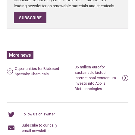
leading newsletter on renewable materials and chemicals
SUBSCRIBE
More news
35 million euro for
Opportunities for Biobased
sustainable biotech:
Specialty Chemicals
International consortium
invests into Abolis
Biotechnologies
Follow us on Twitter
Subscribe to our daily
email newsletter