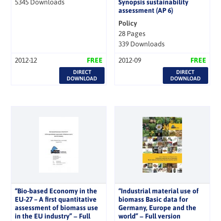
5345 Downloads
Synopsis sustainability
assessment (AP 6)
Policy
28 Pages
339 Downloads
2012-12
FREE
2012-09
FREE
DIRECT
DIRECT
DOWNLOAD
DOWNLOAD
“Bio-based Economy in the
“Industrial material use of
EU-27 – A first quantitative
biomass Basic data for
assessment of biomass use
Germany, Europe and the
in the EU industry” − Full
world” − Full version