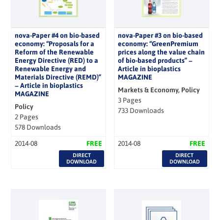
nova-Paper #4 on bio-based
nova-Paper #3 on bio-based
economy: “Proposals for a
economy: “GreenPremium
Reform of the Renewable
prices along the value chain
Energy Directive (RED) to a
of bio-based products” −
Renewable Energy and
Article in bioplastics
Materials Directive (REMD)”
MAGAZINE
− Article in bioplastics
Markets & Economy, Policy
MAGAZINE
3 Pages
Policy
733 Downloads
2 Pages
578 Downloads
2014-08
FREE
2014-08
FREE
DIRECT
DIRECT
DOWNLOAD
DOWNLOAD