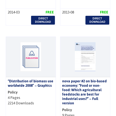
2014-03
FREE
2013-08
FREE
DIRECT
DIRECT
DOWNLOAD
DOWNLOAD
“Distribution of biomass use
nova paper #2 on bio-based
worldwide 2008” − Graphics
economy: “Food or non-
food: Which agricultural
Policy
feedstocks are best for
4 Pages
industrial uses?” − Full
2214 Downloads
version
Policy
9 Pages