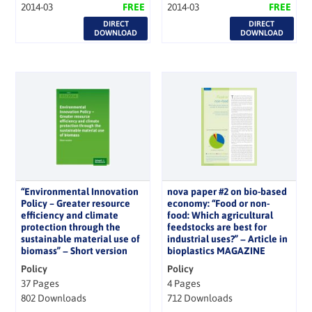
2014-03
FREE
2014-03
FREE
DIRECT
DIRECT
DOWNLOAD
DOWNLOAD
“Environmental Innovation
nova paper #2 on bio-based
Policy – Greater resource
economy: “Food or non-
efficiency and climate
food: Which agricultural
protection through the
feedstocks are best for
sustainable material use of
industrial uses?” − Article in
biomass” − Short version
bioplastics MAGAZINE
Policy
Policy
37 Pages
4 Pages
802 Downloads
712 Downloads