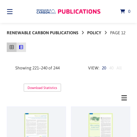
Skip
to
0
content
RENEWABLE CARBON PUBLICATIONS
POLICY
PAGE 12
Showing 221–240 of 244
20
40
All
Download Statistics