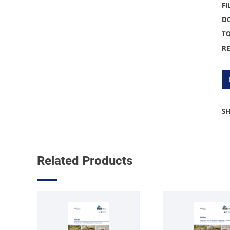
FI
D
TO
R
S
Related Products