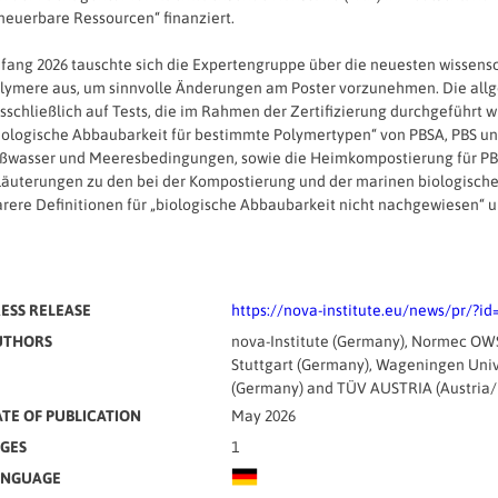
neuerbare Ressourcen“ finanziert.
fang 2026 tauschte sich die Expertengruppe über die neuesten wissens
lymere aus, um sinnvolle Änderungen am Poster vorzunehmen. Die allgem
sschließlich auf Tests, die im Rahmen der Zertifizierung durchgeführt 
iologische Abbaubarkeit für bestimmte Polymertypen“ von PBSA, PBS u
ßwasser und Meeresbedingungen, sowie die Heimkompostierung für PB
läuterungen zu den bei der Kompostierung und der marinen biologisc
arere Definitionen für „biologische Abbaubarkeit nicht nachgewiesen“
ESS RELEASE
https://nova-institute.eu/news/pr/?id
UTHORS
nova-Institute (Germany), Normec OWS
Stuttgart (Germany), Wageningen Univ
(Germany) and TÜV AUSTRIA (Austria/
TE OF PUBLICATION
May 2026
GES
1
ANGUAGE