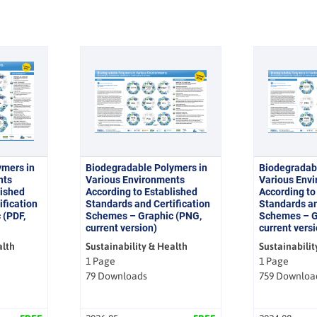
ymers in
Biodegradable Polymers in
Biodegradab
nts
Various Environments
Various Env
lished
According to Established
According to
ification
Standards and Certification
Standards an
 (PDF,
Schemes – Graphic (PNG,
Schemes – G
current version)
current versi
alth
Sustainability & Health
Sustainabilit
1 Page
1 Page
79 Downloads
759 Downloa