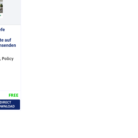
efe
te auf
chsenden
 Policy
FREE
DIRECT
OWNLOAD