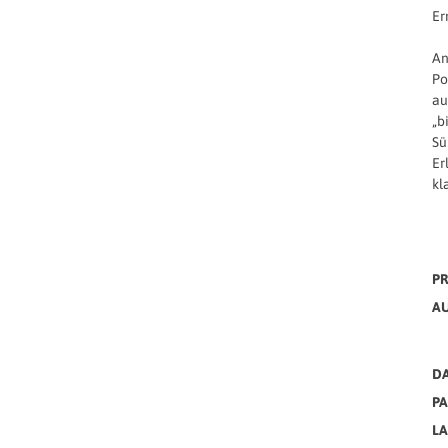
Er
An
Po
au
„b
Sü
Er
kl
PR
A
DA
PA
L