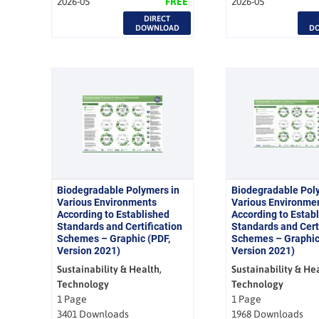
2026-05
FREE
2026-05
DIRECT
DOWNLOAD
D
Biodegradable Polymers in
Biodegradable Pol
Various Environments
Various Environme
According to Established
According to Estab
Standards and Certification
Standards and Cert
Schemes – Graphic (PDF,
Schemes – Graphic
Version 2021)
Version 2021)
Sustainability & Health,
Sustainability & Hea
Technology
Technology
1 Page
1 Page
3401 Downloads
1968 Downloads