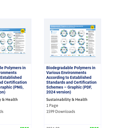
le Polymers in
Biodegradable Polymers in
ironments
Various Environments
 Established
According to Established
d Certification
Standards and Certification
raphic (PNG,
Schemes – Graphic (PDF,
on)
2024 version)
y & Health
Sustainability & Health
1 Page
ds
1599 Downloads