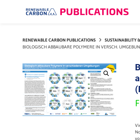
Skip
to
content
RENEWABLE CARBON PUBLICATIONS
SUSTAINABILITY 
BIOLOGISCH ABBAUBARE POLYMERE IN VERSCH. UMGEBUN
B
a
(
F
Vi
No
vo