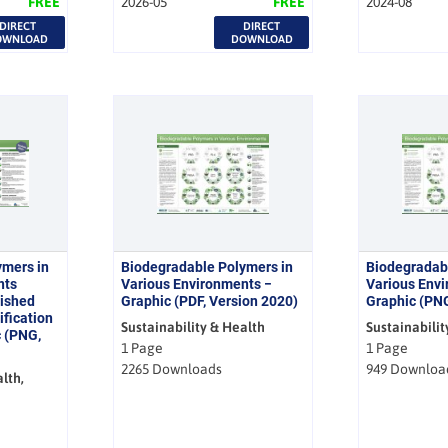
FREE
2026-05
FREE
2024-08
DIRECT
DIRECT
OWNLOAD
DOWNLOAD
ymers in
Biodegradable Polymers in
Biodegradab
nts
Various Environments −
Various Env
lished
Graphic (PDF, Version 2020)
Graphic (PNG
ification
Sustainability & Health
Sustainabilit
 (PNG,
1 Page
1 Page
2265 Downloads
949 Downloa
lth,