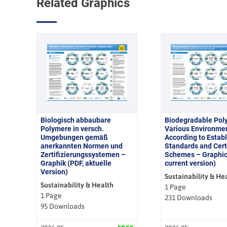
Related Graphics
Biologisch abbaubare
Biodegradable Pol
Polymere in versch.
Various Environme
Umgebungen gemäß
According to Estab
anerkannten Normen und
Standards and Cert
Zertifizierungssystemen –
Schemes – Graphic
Graphik (PDF, aktuelle
current version)
Version)
Sustainability & He
Sustainability & Health
1 Page
1 Page
231 Downloads
95 Downloads