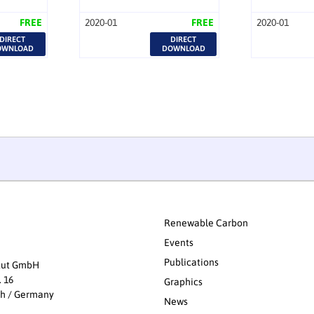
FREE
2020-01
FREE
2020-01
DIRECT
DIRECT
OWNLOAD
DOWNLOAD
Renewable Carbon
Events
Publications
itut GmbH
. 16
Graphics
th / Germany
News