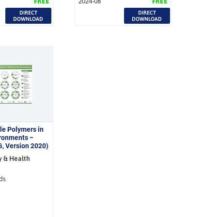
FREE
2024-08
FREE
DIRECT
DIRECT
DOWNLOAD
DOWNLOAD
le Polymers in
ironments −
, Version 2020)
y & Health
ds