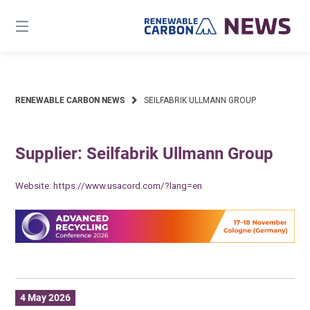
Skip
to
content
RENEWABLE CARBON NEWS
SEILFABRIK ULLMANN GROUP
Supplier: Seilfabrik Ullmann Group
Website:
https://www.usacord.com/?lang=en
4 May 2026