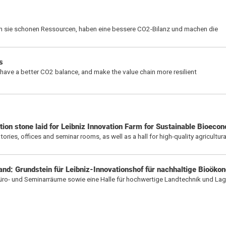
n sie schonen Ressourcen, haben eine bessere CO2-Bilanz und machen die
s
 have a better CO2 balance, and make the value chain more resilient
ion stone laid for Leibniz Innovation Farm for Sustainable Bioeco
atories, offices and seminar rooms, as well as a hall for high-quality agricultu
and: Grundstein für Leibniz-Innovationshof für nachhaltige Bioöko
, Büro- und Seminarräume sowie eine Halle für hochwertige Landtechnik und La