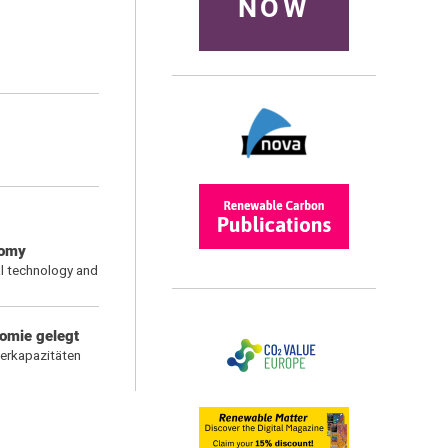
NOW
nomy
ral technology and
nomie gelegt
gerkapazitäten