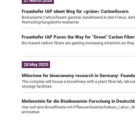
27 March 2026
Fraunhofer IAP ebnet Weg für »grüne« Carbonfasern
Biobasierte Carbonfasern geraten zunehmend in den Fokus, den
Wertschöpfungskette resilienter
Fraunhofer IAP Paves the Way for “Green” Carbon Fiber
Bio-based carbon fibers are gaining increasing attention as they
28 May 2025
Milestone for bioeconomy research in Germany: Foundat
The complex will house a biorefinery with a plant fiber lab, labor
storage facilities
Meilenstein für die Bioökonomie-Forschung in Deutschl
Hier soll eine Bioraffinerie mit Pflanzenfasertechnikum, Labor-
entstehen