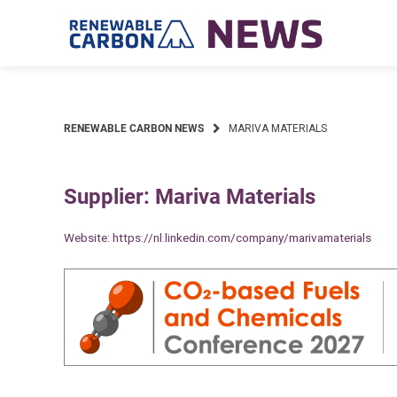
Skip
to
content
RENEWABLE CARBON NEWS
MARIVA MATERIALS
Supplier: Mariva Materials
Website:
https://nl.linkedin.com/company/marivamaterials