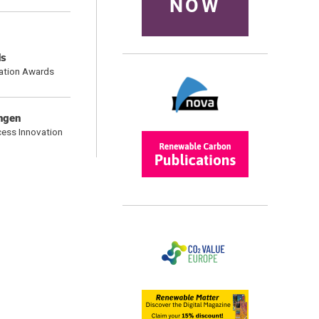
NOW
ds
vation Awards
ungen
cess Innovation