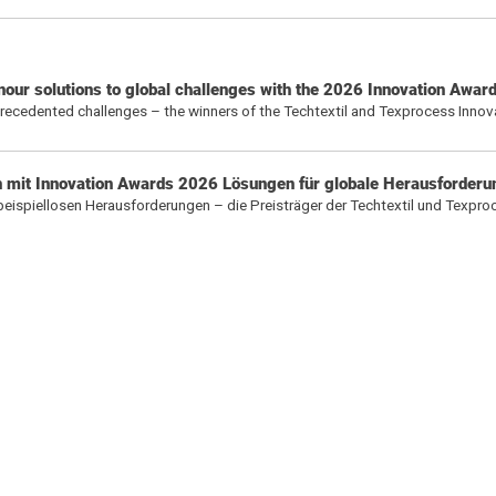
nour solutions to global challenges with the 2026 Innovation Awar
nprecedented challenges – the winners of the Techtextil and Texprocess Inno
en mit Innovation Awards 2026 Lösungen für globale Herausforder
 beispiellosen Herausforderungen – die Preisträger der Techtextil und Texpro