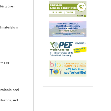
für grünen
 materials in
0th ECP
emicals and
plastics, and