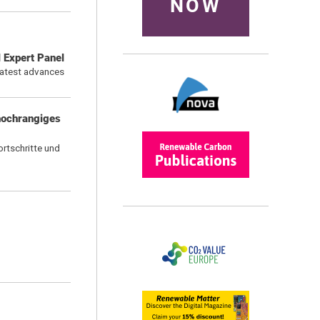
NOW
 Expert Panel
latest advances
 hochrangiges
rtschritte und
6