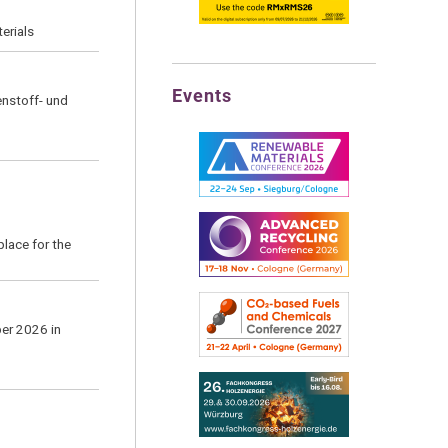
erials
Events
enstoff- und
lace for the
ber 2026 in