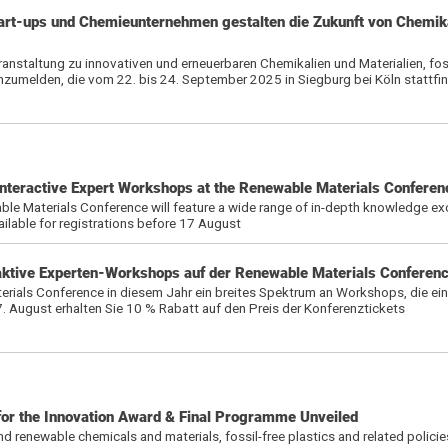
rt-ups und Chemieunternehmen gestalten die Zukunft von Chemik
anstaltung zu innovativen und erneuerbaren Chemikalien und Materialien, foss
anzumelden, die vom 22. bis 24. September 2025 in Siegburg bei Köln stattfi
Interactive Expert Workshops at the Renewable Materials Confere
ble Materials Conference will feature a wide range of in-depth knowledge e
ilable for registrations before 17 August
eraktive Experten-Workshops auf der Renewable Materials Conferen
als Conference in diesem Jahr ein breites Spektrum an Workshops, die eine
 August erhalten Sie 10 % Rabatt auf den Preis der Konferenztickets
r the Innovation Award & Final Programme Unveiled
nd renewable chemicals and materials, fossil-free plastics and related polici