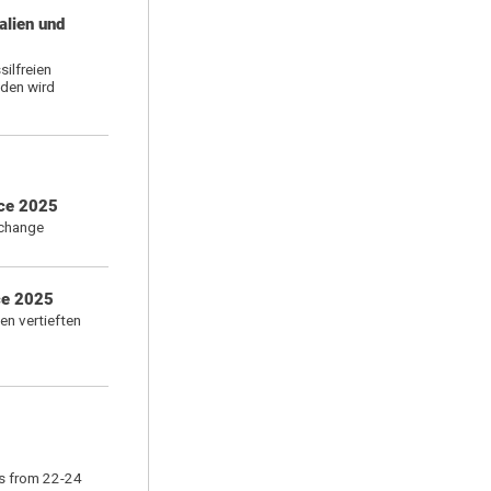
alien und
ilfreien
nden wird
nce 2025
xchange
ce 2025
n vertieften
es from 22-24