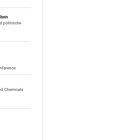
eben
d politische
onference
nd Chemicals