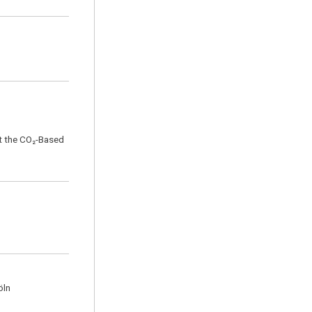
at the CO₂-Based
öln