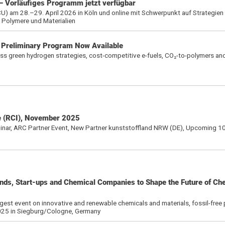
 Vorläufiges Programm jetzt verfügbar
) am 28.–29. April 2026 in Köln und online mit Schwerpunkt auf Strategien 
 Polymere und Materialien
Preliminary Program Now Available
ss green hydrogen strategies, cost-competitive e-fuels, CO₂-to-polymers and
e (RCI), November 2025
inar, ARC Partner Event, New Partner kunststoffland NRW (DE), Upcoming 1
nds, Start-ups and Chemical Companies to Shape the Future of Ch
largest event on innovative and renewable chemicals and materials, fossil-free 
2025 in Siegburg/Cologne, Germany