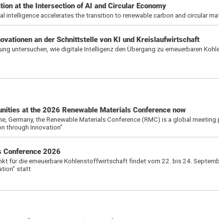
on at the Intersection of AI and Circular Economy
l intelligence accelerates the transition to renewable carbon and circular mat
vationen an der Schnittstelle von KI und Kreislaufwirtschaft
ung untersuchen, wie digitale Intelligenz den Übergang zu erneuerbaren Kohl
unities at the 2026 Renewable Materials Conference now
, Germany, the Renewable Materials Conference (RMC) is a global meeting p
on through Innovation”
s Conference 2026
kt für die erneuerbare Kohlenstoffwirtschaft findet vom 22. bis 24. Septem
tion” statt