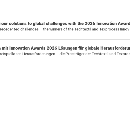
nour solutions to global challenges with the 2026 Innovation Awar
nprecedented challenges – the winners of the Techtextil and Texprocess Inno
en mit Innovation Awards 2026 Lösungen für globale Herausforder
 beispiellosen Herausforderungen – die Preisträger der Techtextil und Texpro