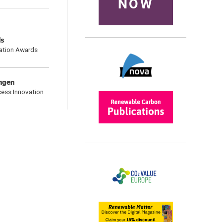
NOW
ds
vation Awards
ungen
cess Innovation