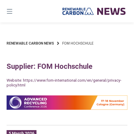
Skip
to
content
RENEWABLE CARBON NEWS
FOM HOCHSCHULE
Supplier: FOM Hochschule
Website:
https://www.fom-international.com/en/general/privacy-
policy.html
5 March 2026