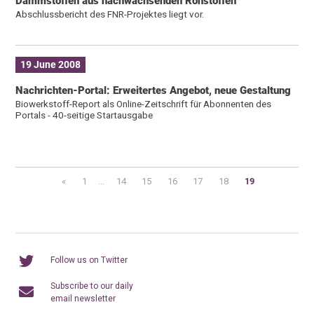
Dämmstoffen aus nachwachsenden Rohstoffen
Abschlussbericht des FNR-Projektes liegt vor.
19 June 2008
Nachrichten-Portal: Erweitertes Angebot, neue Gestaltung
Biowerkstoff-Report als Online-Zeitschrift für Abonnenten des
Portals - 40-seitige Startausgabe
«
1
...
14
15
16
17
18
19
Follow us on Twitter
Subscribe to our daily
email newsletter