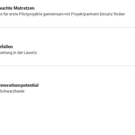
auchte Matratzen
s für erste Pilotprojekte gemeinsam mit Projektpartnern Einsatz finden
efallen
eitung in der Lausitz
nnovationspotential
n Schwarzheide