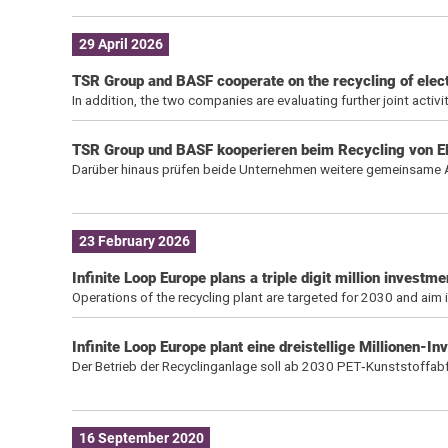
29 April 2026
TSR Group and BASF cooperate on the recycling of electr
In addition, the two companies are evaluating further joint activi
TSR Group und BASF kooperieren beim Recycling von Ele
Darüber hinaus prüfen beide Unternehmen weitere gemeinsame Akti
23 February 2026
Infinite Loop Europe plans a triple digit million investm
Operations of the recycling plant are targeted for 2030 and aim 
Infinite Loop Europe plant eine dreistellige Millionen-In
Der Betrieb der Recyclinganlage soll ab 2030 PET‑Kunststoffabfä
16 September 2020