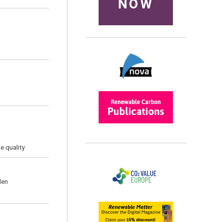
NOW
e quality
len