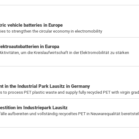
ic vehicle batteries in Europe
ties to strengthen the circular economy in electromobility
ktroautobatterien in Europa
vitäten, um die Kreislaufwirtschaft in der Elektromobilität zu stärken
ent in the Industrial Park Lausitz in Germany
is to process PET plastic waste and supply fully recycled PET with virgin grad
vestition im Industriepark Lausitz
lle aufbereiten und vollständig recyceltes PET in Neuwarequalität bereitstel