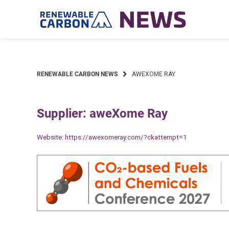
Skip
to
content
RENEWABLE CARBON NEWS
AWEXOME RAY
Supplier: aweXome Ray
Website:
https://awexomeray.com/?ckattempt=1