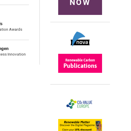
NOW
ds
vation Awards
ungen
cess Innovation