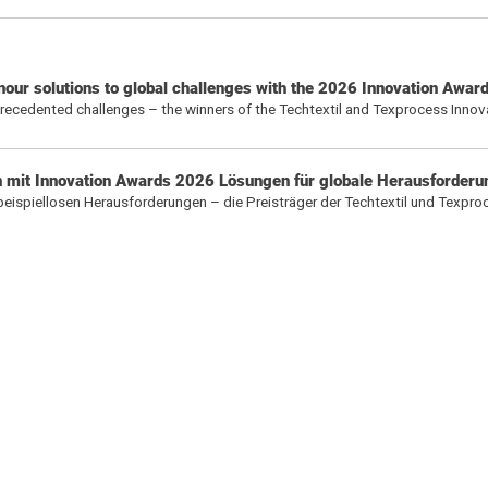
nour solutions to global challenges with the 2026 Innovation Awar
nprecedented challenges – the winners of the Techtextil and Texprocess Inno
en mit Innovation Awards 2026 Lösungen für globale Herausforder
 beispiellosen Herausforderungen – die Preisträger der Techtextil und Texpro